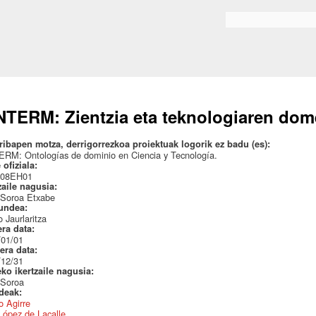
Skip to
main
Bilaketa formularioa
content
TERM: Zientzia eta teknologiaren dom
ribapen motza, derrigorrezkoa proiektuak logorik ez badu (es):
RM: Ontologías de dominio en Ciencia y Tecnología.
 ofiziala:
08EH01
zaile nagusia:
 Soroa Etxabe
undea:
 Jaurlaritza
era data:
/01/01
era data:
/12/31
eko ikertzaile nagusia:
 Soroa
ideak:
 Agirre
López de Lacalle