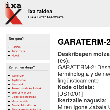
Sk
m
Ixa taldea
co
Euskal Herriko Unibertsitatea
GARATERM-
Nor gara?
Hasiera
Aurkezpena
Deskribapen motza,
Kideak
(es):
GARATERM-2: Desarro
Zer egiten dugu?
terminología y de ne
Ikerlerroak
lingüísticamente
Argitalpenak
Patenteak
Kode ofiziala:
Proiektuak eta kontratuak
[US10/01]
Spin-off enpresa
Doktorego programa
Ikertzaile nagusia:
Master ofiziala
Miren Igone Zabala 
Antolatutako ekintzak
Etengabeko formakuntza