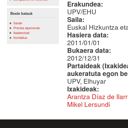
Erakundea:
UPV/EHU
Beste batzuk
Saila:
Sariak
Euskal Hizkuntza et
Prentsa aipamenak
Hasiera data:
Ikasleentzat
Kontaktua
2011/01/01
Bukaera data:
2012/12/31
Partaideak (Ixakid
aukeratuta egon be
UPV, Elhuyar
Ixakideak:
Arantza Díaz de Ilar
Mikel Lersundi