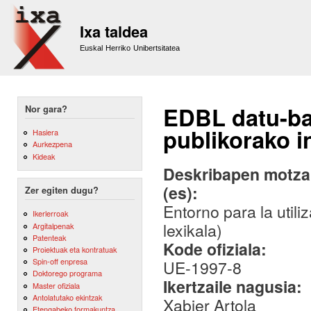
Sk
m
Ixa taldea
co
Euskal Herriko Unibertsitatea
EDBL datu-bas
Nor gara?
publikorako 
Hasiera
Aurkezpena
Kideak
Deskribapen motza,
(es):
Zer egiten dugu?
Entorno para la util
Ikerlerroak
lexikala)
Argitalpenak
Patenteak
Kode ofiziala:
Proiektuak eta kontratuak
Spin-off enpresa
UE-1997-8
Doktorego programa
Ikertzaile nagusia:
Master ofiziala
Antolatutako ekintzak
Xabier Artola
Etengabeko formakuntza