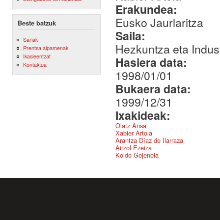
Erakundea:
Eusko Jaurlaritza
Beste batzuk
Saila:
Sariak
Hezkuntza eta Indust
Prentsa aipamenak
Ikasleentzat
Hasiera data:
Kontaktua
1998/01/01
Bukaera data:
1999/12/31
Ixakideak:
Olatz Ansa
Xabier Artola
Arantza Díaz de Ilarraza
Aitzol Ezeiza
Koldo Gojenola