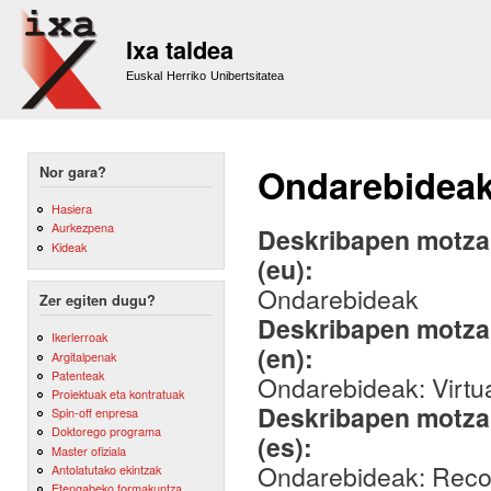
Sk
m
Ixa taldea
co
Euskal Herriko Unibertsitatea
Ondarebidea
Nor gara?
Hasiera
Aurkezpena
Deskribapen motza,
Kideak
(eu):
Ondarebideak
Zer egiten dugu?
Deskribapen motza,
Ikerlerroak
(en):
Argitalpenak
Patenteak
Ondarebideak: Virtual
Proiektuak eta kontratuak
Deskribapen motza,
Spin-off enpresa
Doktorego programa
(es):
Master ofiziala
Ondarebideak: Recorr
Antolatutako ekintzak
Etengabeko formakuntza