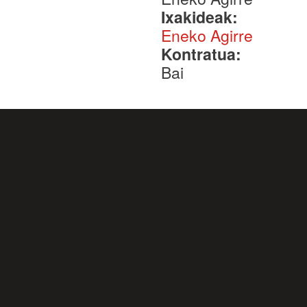
Ixakideak:
Eneko Agirre
Kontratua:
Bai