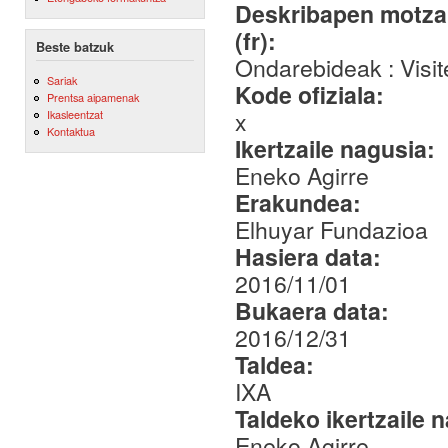
Deskribapen motza,
(fr):
Beste batzuk
Ondarebideak : Visite
Sariak
Kode ofiziala:
Prentsa aipamenak
x
Ikasleentzat
Kontaktua
Ikertzaile nagusia:
Eneko Agirre
Erakundea:
Elhuyar Fundazioa
Hasiera data:
2016/11/01
Bukaera data:
2016/12/31
Taldea:
IXA
Taldeko ikertzaile 
Eneko Agirre