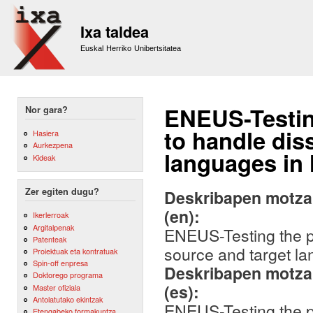
Sk
m
Ixa taldea
co
Euskal Herriko Unibertsitatea
ENEUS-Testing
Nor gara?
to handle dis
Hasiera
Aurkezpena
languages in
Kideak
Zer egiten dugu?
Deskribapen motza,
(en):
Ikerlerroak
Argitalpenak
ENEUS-Testing the po
Patenteak
source and target l
Proiektuak eta kontratuak
Spin-off enpresa
Deskribapen motza,
Doktorego programa
(es):
Master ofiziala
Antolatutako ekintzak
ENEUS-Testing the po
Etengabeko formakuntza