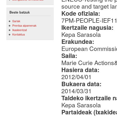
source and target l
Kode ofiziala:
Beste batzuk
7PM-PEOPLE-IEF11
Sariak
Ikertzaile nagusia:
Prentsa aipamenak
Ikasleentzat
Kepa Sarasola
Kontaktua
Erakundea:
European Commissi
Saila:
Marie Curie Actions
Hasiera data:
2012/04/01
Bukaera data:
2014/03/31
Taldeko ikertzaile 
Kepa Sarasola
Partaideak (Ixakid