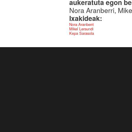
aukeratuta egon be
Nora Aranberri, Mike
Ixakideak:
Nora Aranberri
Mikel Lersundi
Kepa Sarasola