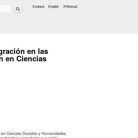
Bilatu
Euskara
English
[Pribatua]
Hizkuntzak
gración en las
n en Ciencias
ón en Ciencias Sociales y Humanidades.
nvestigadores españoles que están