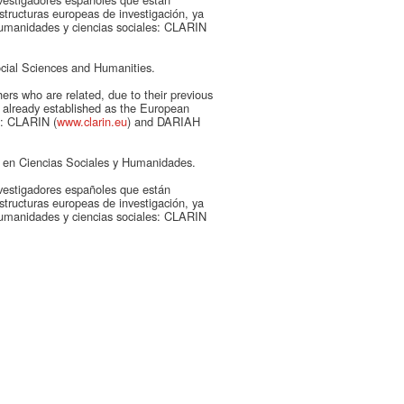
aestructuras europeas de investigación, ya
humanidades y ciencias sociales: CLARIN
Social Sciences and Humanities.
ers who are related, due to their previous
s, already established as the European
l: CLARIN (
www.clarin.eu
) and DARIAH
ón en Ciencias Sociales y Humanidades.
nvestigadores españoles que están
aestructuras europeas de investigación, ya
humanidades y ciencias sociales: CLARIN