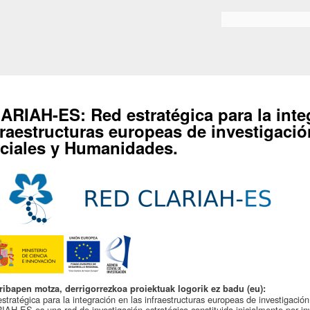
Skip to
main
Bilaketa formularioa
content
ARIAH-ES: Red estratégica para la inte
fraestructuras europeas de investigació
ciales y Humanidades.
ribapen motza, derrigorrezkoa proiektuak logorik ez badu (eu):
stratégica para la integración en las infraestructuras europeas de investigaci
AH-ES es una red de investigación estratégica constituida inicialmente por i