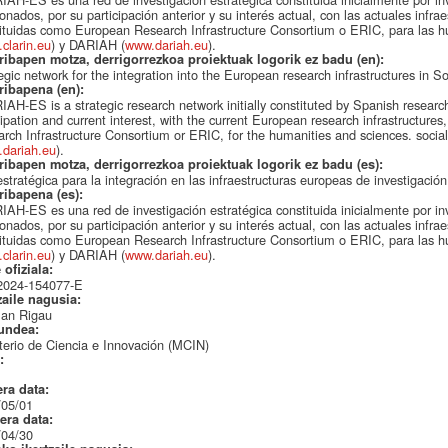
ionados, por su participación anterior y su interés actual, con las actuales infr
ituidas como European Research Infrastructure Consortium o ERIC, para las 
clarin.eu
) y DARIAH (
www.dariah.eu
).
ribapen motza, derrigorrezkoa proiektuak logorik ez badu (en):
egic network for the integration into the European research infrastructures in 
ribapena (en):
AH-ES is a strategic research network initially constituted by Spanish research
cipation and current interest, with the current European research infrastructure
rch Infrastructure Consortium or ERIC, for the humanities and sciences. socia
dariah.eu
).
ribapen motza, derrigorrezkoa proiektuak logorik ez badu (es):
stratégica para la integración en las infraestructuras europeas de investigaci
ribapena (es):
AH-ES es una red de investigación estratégica constituida inicialmente por i
ionados, por su participación anterior y su interés actual, con las actuales infr
ituidas como European Research Infrastructure Consortium o ERIC, para las 
clarin.eu
) y DARIAH (
www.dariah.eu
).
 ofiziala:
024-154077-E
zaile nagusia:
an Rigau
undea:
terio de Ciencia e Innovación (MCIN)
a:
era data:
/05/01
era data:
/04/30