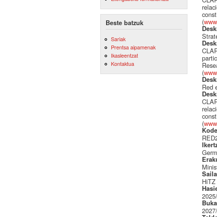
relac
const
(
www.
Beste batzuk
Desk
Strat
Sariak
Desk
Prentsa aipamenak
CLARI
Ikasleentzat
parti
Kontaktua
Resea
(
www.
Desk
Red e
Desk
CLARI
relac
const
(
www.
Kode
RED2
Ikert
Germ
Erak
Minis
Sail
HiTZ
Hasi
2025
Buka
2027