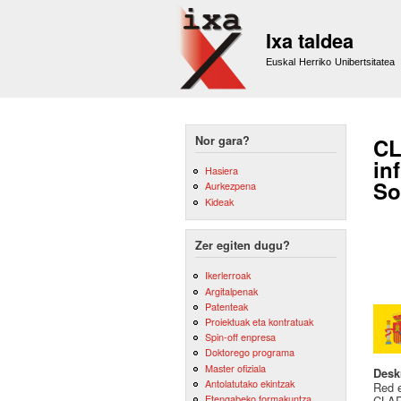
Ixa taldea
Euskal Herriko Unibertsitatea
Nor gara?
CL
in
Hasiera
So
Aurkezpena
Kideak
Zer egiten dugu?
Ikerlerroak
Argitalpenak
Patenteak
Proiektuak eta kontratuak
Spin-off enpresa
Doktorego programa
Master ofiziala
Desk
Antolatutako ekintzak
Red e
Etengabeko formakuntza
CLARI