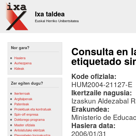
Sk
m
Ixa taldea
co
Euskal Herriko Unibertsitatea
Consulta en l
Nor gara?
etiquetado si
Hasiera
Aurkezpena
Kideak
Kode ofiziala:
HUM2004-21127-E
Zer egiten dugu?
Ikertzaile nagusia:
Ikerlerroak
Izaskun Aldezabal R
Argitalpenak
Patenteak
Erakundea:
Proiektuak eta kontratuak
Spin-off enpresa
Ministerio de Educac
Doktorego programa
Hasiera data:
Master ofiziala
Antolatutako ekintzak
2006/01/31
Etengabeko formakuntza