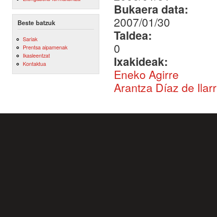
Bukaera data:
2007/01/30
Beste batzuk
Taldea:
Sariak
0
Prentsa aipamenak
Ikasleentzat
Ixakideak:
Kontaktua
Eneko Agirre
Arantza Díaz de Ilar