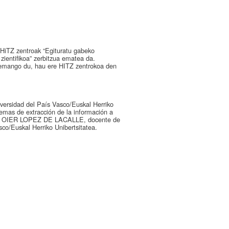
 HiTZ zentroak “Egituratu gabeko
 zientifikoa” zerbitzua ematea da.
emango du, hau ere HITZ zentrokoa den
niversidad del País Vasco/Euskal Herriko
stemas de extracción de la información a
ofesor OIER LOPEZ DE LACALLE, docente de
co/Euskal Herriko Unibertsitatea.