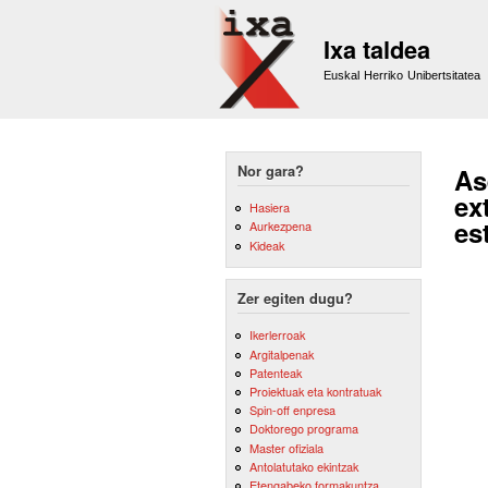
Ixa taldea
Euskal Herriko Unibertsitatea
Nor gara?
As
ex
Hasiera
es
Aurkezpena
Kideak
Zer egiten dugu?
Ikerlerroak
Argitalpenak
Patenteak
Proiektuak eta kontratuak
Spin-off enpresa
Doktorego programa
Master ofiziala
Antolatutako ekintzak
Etengabeko formakuntza