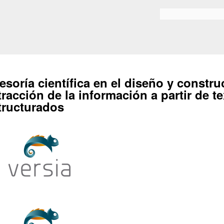
Skip to
main
Bilaketa formularioa
content
esoría científica en el diseño y constr
tracción de la información a partir de t
tructurados