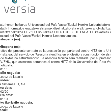
atu honen helburua Universidad del País Vasco/Euskal Herriko Unibertsitateko
etatik informazioa erauzteko sistemak diseinatzeko eta eraikitzeko aholkularitza
kularitza teknikoa UPV/EHUko irakasle OIER LOPEZ DE LACALLE irakasleak 
rsidad del País Vasco/Euskal Herriko Unibertsitatekoa.
ribapena (en):
ribapena (es):
jetivo del presente contrato es la prestación por parte del centro HiTZ de la U
rtsitatea, del servicio de “Asesoría científica en el diseño y construcción de si
r de textos no estructurados”. La asesoría técnica será realizada, por el pr
V/EHU, que asimismo pertenece al centro HITZ de la Universidad del País Vas
 ofiziala:
.0145
zaile nagusia:
Lopez de Lacalle
undea:
a Sistemas TI, SA
era data:
/02/20
era data:
/01/31
eko ikertzaile nagusia:
López de Lacalle
ideak: