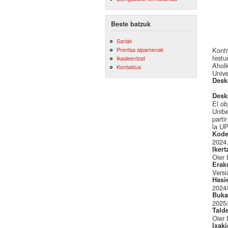
Beste batzuk
Sariak
Kontr
Prentsa aipamenak
testu
Ikasleentzat
Ahol
Kontaktua
Unive
Desk
.
Desk
El ob
Unibe
parti
la UP
Kode
2024
Ikert
Oier 
Erak
Versi
Hasi
2024
Buka
2025
Tald
Oier 
Ixak