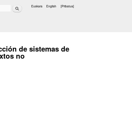
Bilatu
Euskara
English
[Pribatua]
Hizkuntzak
ucción de sistemas de
extos no