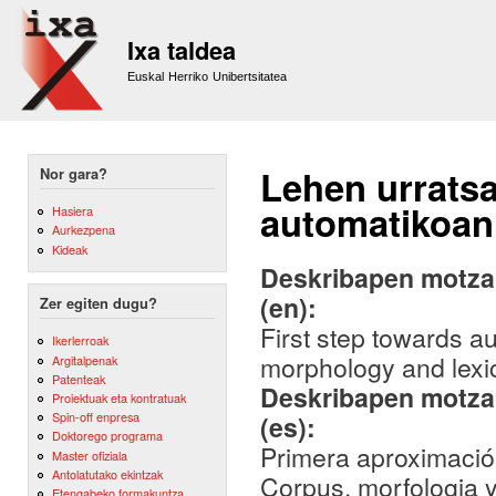
Sk
m
Ixa taldea
co
Euskal Herriko Unibertsitatea
Lehen urrats
Nor gara?
automatikoan.
Hasiera
Aurkezpena
Kideak
Deskribapen motza,
(en):
Zer egiten dugu?
First step towards 
Ikerlerroak
morphology and lexi
Argitalpenak
Patenteak
Deskribapen motza,
Proiektuak eta kontratuak
Spin-off enpresa
(es):
Doktorego programa
Primera aproximació
Master ofiziala
Antolatutako ekintzak
Corpus, morfologia y
Etengabeko formakuntza