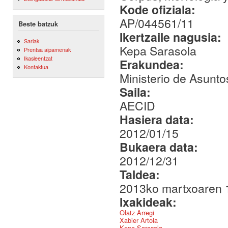
Kode ofiziala:
AP/044561/11
Beste batzuk
Ikertzaile nagusia:
Sariak
Kepa Sarasola
Prentsa aipamenak
Ikasleentzat
Erakundea:
Kontaktua
Ministerio de Asunto
Saila:
AECID
Hasiera data:
2012/01/15
Bukaera data:
2012/12/31
Taldea:
2013ko martxoaren 1
Ixakideak:
Olatz Arregi
Xabier Artola
Kepa Sarasola