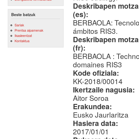
Deskribapen motza,
(es):
Beste batzuk
BERBAOLA: Tecnologí
Sariak
ámbitos RIS3.
Prentsa aipamenak
Ikasleentzat
Deskribapen motza,
Kontaktua
(fr):
BERBAOLA : Technolo
domaines RIS3
Kode ofiziala:
KK-2018/00014
Ikertzaile nagusia:
Aitor Soroa
Erakundea:
Eusko Jaurlaritza
Hasiera data:
2017/01/01