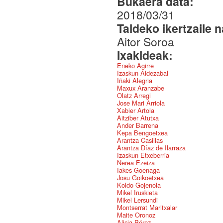
Bukaera data:
2018/03/31
Taldeko ikertzaile 
Aitor Soroa
Ixakideak:
Eneko Agirre
Izaskun Aldezabal
Iñaki Alegria
Maxux Aranzabe
Olatz Arregi
Jose Mari Arriola
Xabier Artola
Aitziber Atutxa
Ander Barrena
Kepa Bengoetxea
Arantza Casillas
Arantza Díaz de Ilarraza
Izaskun Etxeberria
Nerea Ezeiza
Iakes Goenaga
Josu Goikoetxea
Koldo Gojenola
Mikel Iruskieta
Mikel Lersundi
Montserrat Maritxalar
Maite Oronoz
Alicia Pérez