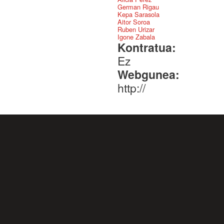
German Rigau
Kepa Sarasola
Aitor Soroa
Ruben Urizar
Igone Zabala
Kontratua:
Ez
Webgunea:
http://