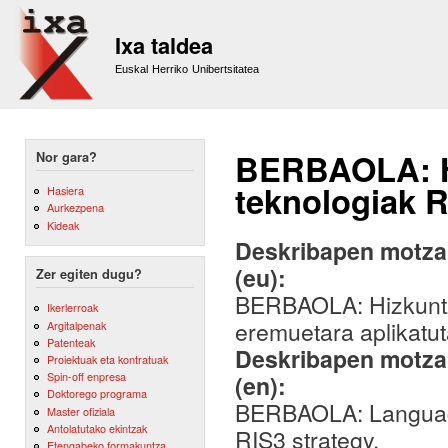
Sk
m
Ixa taldea
co
Euskal Herriko Unibertsitatea
BERBAOLA: Hi
Nor gara?
teknologiak R
Hasiera
Aurkezpena
Kideak
Deskribapen motza,
(eu):
Zer egiten dugu?
BERBAOLA: Hizkuntz
Ikerlerroak
eremuetara aplikatut
Argitalpenak
Patenteak
Deskribapen motza,
Proiektuak eta kontratuak
Spin-off enpresa
(en):
Doktorego programa
BERBAOLA: Language
Master ofiziala
Antolatutako ekintzak
RIS3 strategy.
Etengabeko formakuntza