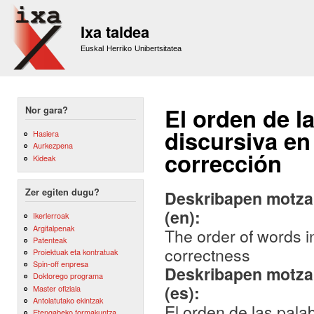
Sk
m
Ixa taldea
co
Euskal Herriko Unibertsitatea
El orden de l
Nor gara?
discursiva en
Hasiera
Aurkezpena
corrección
Kideak
Zer egiten dugu?
Deskribapen motza,
(en):
Ikerlerroak
Argitalpenak
The order of words in
Patenteak
correctness
Proiektuak eta kontratuak
Spin-off enpresa
Deskribapen motza,
Doktorego programa
(es):
Master ofiziala
Antolatutako ekintzak
El orden de las pala
Etengabeko formakuntza