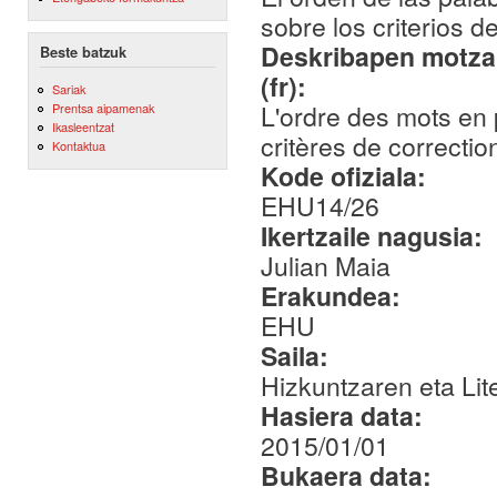
sobre los criterios d
Deskribapen motza,
Beste batzuk
(fr):
Sariak
L'ordre des mots en 
Prentsa aipamenak
Ikasleentzat
critères de correctio
Kontaktua
Kode ofiziala:
EHU14/26
Ikertzaile nagusia:
Julian Maia
Erakundea:
EHU
Saila:
Hizkuntzaren eta Lit
Hasiera data:
2015/01/01
Bukaera data: