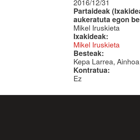
2016/12/31
Partaideak (Ixakid
aukeratuta egon be
Mikel Iruskieta
Ixakideak:
Mikel Iruskieta
Besteak:
Kepa Larrea, Ainhoa
Kontratua:
Ez