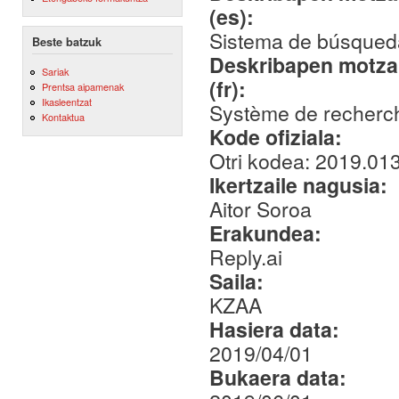
(es):
Sistema de búsqueda
Beste batzuk
Deskribapen motza,
Sariak
(fr):
Prentsa aipamenak
Ikasleentzat
Système de recherch
Kontaktua
Kode ofiziala:
Otri kodea: 2019.01
Ikertzaile nagusia:
Aitor Soroa
Erakundea:
Reply.ai
Saila:
KZAA
Hasiera data:
2019/04/01
Bukaera data: