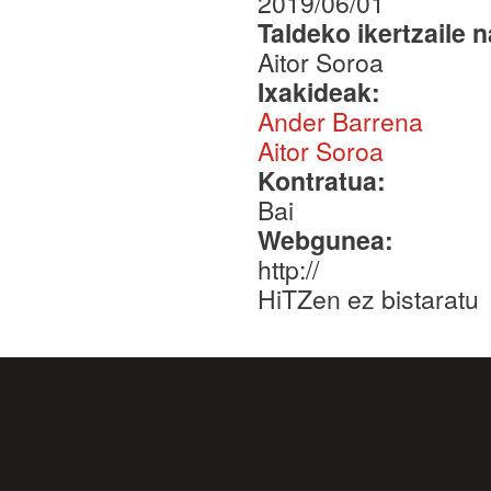
2019/06/01
Taldeko ikertzaile 
Aitor Soroa
Ixakideak:
Ander Barrena
Aitor Soroa
Kontratua:
Bai
Webgunea:
http://
HiTZen ez bistaratu