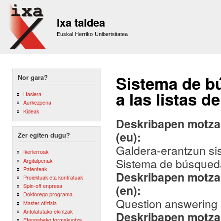
Sk
m
Ixa taldea
co
Euskal Herriko Unibertsitatea
Sistema de b
Nor gara?
a las listas d
Hasiera
Aurkezpena
Kideak
Deskribapen motza,
(eu):
Zer egiten dugu?
Galdera-erantzun sis
Ikerlerroak
Sistema de búsqueda
Argitalpenak
Patenteak
Deskribapen motza,
Proiektuak eta kontratuak
Spin-off enpresa
(en):
Doktorego programa
Question answering s
Master ofiziala
Antolatutako ekintzak
Deskribapen motza,
Etengabeko formakuntza