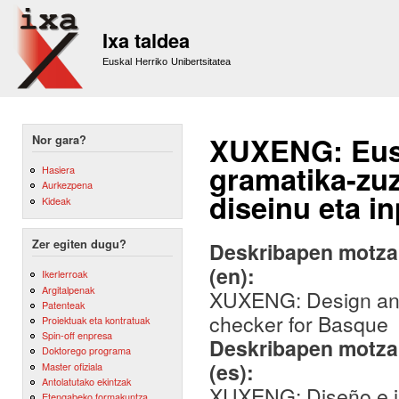
Sk
m
Ixa taldea
co
Euskal Herriko Unibertsitatea
XUXENG: Euska
Nor gara?
gramatika-zuz
Hasiera
Aurkezpena
diseinu eta i
Kideak
Zer egiten dugu?
Deskribapen motza,
(en):
Ikerlerroak
Argitalpenak
XUXENG: Design and 
Patenteak
checker for Basque
Proiektuak eta kontratuak
Spin-off enpresa
Deskribapen motza,
Doktorego programa
(es):
Master ofiziala
Antolatutako ekintzak
XUXENG: Diseño e im
Etengabeko formakuntza