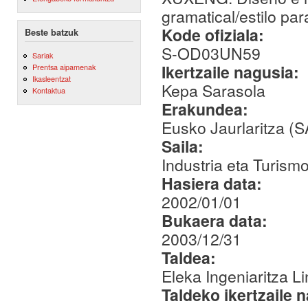
gramatical/estilo pa
Kode ofiziala:
Beste batzuk
S-OD03UN59
Sariak
Ikertzaile nagusia:
Prentsa aipamenak
Ikasleentzat
Kepa Sarasola
Kontaktua
Erakundea:
Eusko Jaurlaritza (
Saila:
Industria eta Turismo
Hasiera data:
2002/01/01
Bukaera data:
2003/12/31
Taldea:
Eleka Ingeniaritza Li
Taldeko ikertzaile 