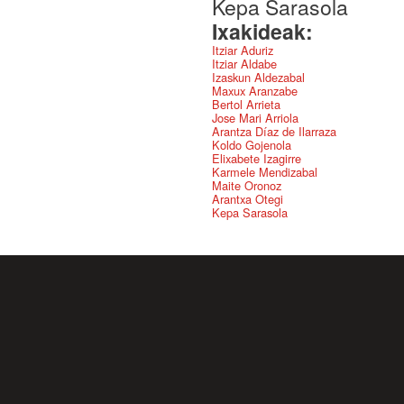
Kepa Sarasola
Ixakideak:
Itziar Aduriz
Itziar Aldabe
Izaskun Aldezabal
Maxux Aranzabe
Bertol Arrieta
Jose Mari Arriola
Arantza Díaz de Ilarraza
Koldo Gojenola
Elixabete Izagirre
Karmele Mendizabal
Maite Oronoz
Arantxa Otegi
Kepa Sarasola