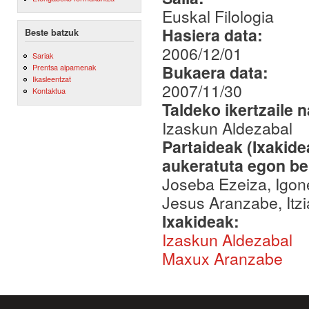
Euskal Filologia
Hasiera data:
Beste batzuk
2006/12/01
Sariak
Bukaera data:
Prentsa aipamenak
Ikasleentzat
2007/11/30
Kontaktua
Taldeko ikertzaile 
Izaskun Aldezabal
Partaideak (Ixakid
aukeratuta egon be
Joseba Ezeiza, Igone
Jesus Aranzabe, Itzi
Ixakideak:
Izaskun Aldezabal
Maxux Aranzabe