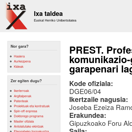
Sk
m
Ixa taldea
co
Euskal Herriko Unibertsitatea
PREST. Profe
Nor gara?
komunikazio-
Hasiera
Aurkezpena
garapenari la
Kideak
Zer egiten dugu?
Kode ofiziala:
DGE06/04
Ikerlerroak
Argitalpenak
Ikertzaile nagusia:
Patenteak
Joseba Ezeiza Ram
Proiektuak eta kontratuak
Spin-off enpresa
Erakundea:
Doktorego programa
Gipuzkoako Foru Al
Master ofiziala
Antolatutako ekintzak
Saila:
Etengabeko formakuntza