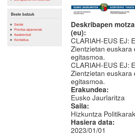
Beste batzuk
Deskribapen motza,
Sariak
Prentsa aipamenak
(eu):
Ikasleentzat
CLARIAH-EUS EJ: Eur
Kontaktua
Zientzietan euskara 
egitasmoa.
CLARIAH-EUS EJ: Eur
Zientzietan euskara 
egitasmoa.
Erakundea:
Eusko Jaurlaritza
Saila:
Hizkuntza Politikara
Hasiera data:
2023/01/01