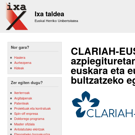
Sk
m
Ixa taldea
co
Euskal Herriko Unibertsitatea
CLARIAH-EUS 
Nor gara?
azpiegituretan
Hasiera
Aurkezpena
euskara eta e
Kideak
bultzatzeko e
Zer egiten dugu?
Ikerlerroak
Argitalpenak
Patenteak
Proiektuak eta kontratuak
Spin-off enpresa
Doktorego programa
Master ofiziala
Antolatutako ekintzak
Etengabeko formakuntza