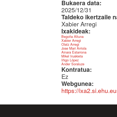
Bukaera data:
2025/12/31
Taldeko ikertzaile 
Xabier Arregi
Ixakideak:
Begoña Altuna
Xabier Arregi
Olatz Arregi
Jose Mari Arriola
Ainara Estarrona
Mikel Iruskieta
Iñigo López
Ander Soraluze
Kontratua:
Ez
Webgunea:
https://ixa2.si.ehu.e