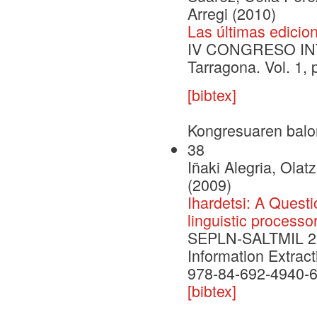
Arregi (2010)
Las últimas edicio
IV CONGRESO IN
Tarragona. Vol. 1,
[bibtex]
Kongresuaren balo
38
Iñaki Alegria, Olat
(2009)
Ihardetsi: A Quest
linguistic processo
SEPLN-SALTMIL 200
Information Extrac
978-84-692-4940-
[bibtex]