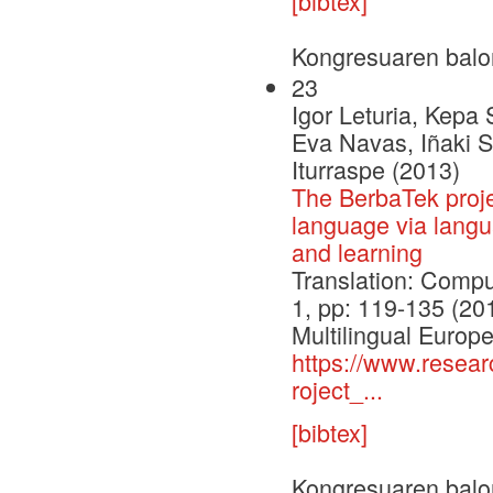
[bibtex]
Kongresuaren balo
23
Igor Leturia, Kepa 
Eva Navas, Iñaki S
Iturraspe (2013)
The BerbaTek proje
language via langu
and learning
Translation: Compu
1, pp: 119-135 (20
Multilingual Europ
https://www.resea
roject_...
[bibtex]
Kongresuaren balo