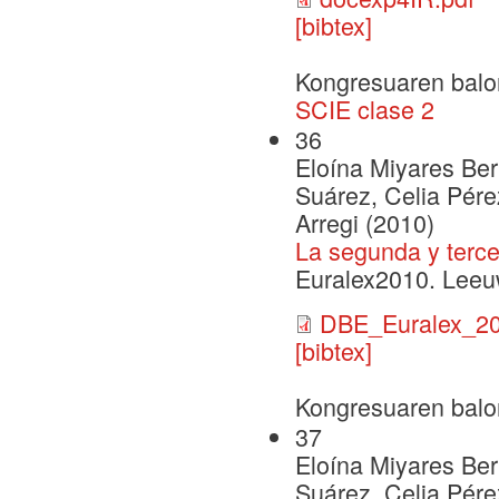
[bibtex]
Kongresuaren balo
SCIE clase 2
36
Eloína Miyares Ber
Suárez, Celia Pérez
Arregi (2010)
La segunda y terce
Euralex2010. Leeu
DBE_Euralex_20
[bibtex]
Kongresuaren balo
37
Eloína Miyares Ber
Suárez, Celia Pérez