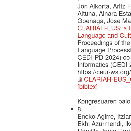
Jon Alkorta, Aritz
Altuna, Ainara Esta
Goenaga, Jose Mari
CLARIAH-EUS: a C
Language and Cult
Proceedings of the
Language Processi
CEDI-PD 2024) co-
Informatics (CEDI 
https://ceur-ws.org
CLARIAH-EUS_C
[bibtex]
Kongresuaren balo
8
Eneko Agirre, Itzia
Ekhi Azurmendi, Ike
Romillo, Inma Herna