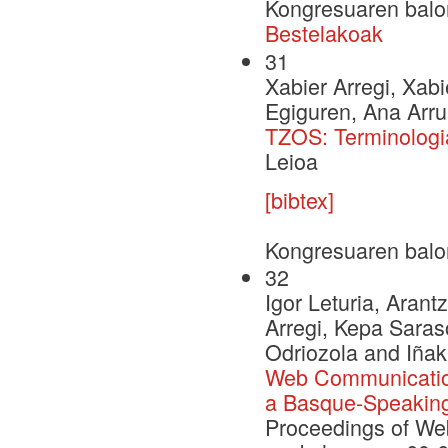
Kongresuaren balo
Bestelakoak
31
Xabier Arregi, Xab
Egiguren, Ana Arru
TZOS: Terminologi
Leioa
[bibtex]
Kongresuaren balo
32
Igor Leturia, Arant
Arregi, Kepa Saras
Odriozola and Iñak
Web Communication 
a Basque-Speaking
Proceedings of We