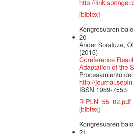
http://link.spring
[bibtex]
Kongresuaren balo
20
Ander Soraluze, Ola
(2015)
Coreference Resolu
Adaptation of the 
Procesamiento del 
http://journal.sepl
ISSN 1989-7553
PLN_55_02.pdf
[bibtex]
Kongresuaren balo
21