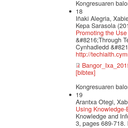
Kongresuaren balo
18
Iñaki Alegria, Xabi
Kepa Sarasola (20
Promoting the Use
&#8216;Through Te
Cynhadledd &#8216
http://techiaith.c
Bangor_Ixa_201
[bibtex]
Kongresuaren balo
19
Arantxa Otegi, Xab
Using Knowledge-B
Knowledge and Info
3, pages 689-718.