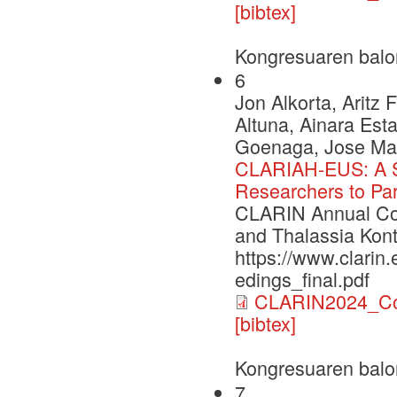
[bibtex]
Kongresuaren balo
6
Jon Alkorta, Aritz
Altuna, Ainara Esta
Goenaga, Jose Mari
CLARIAH-EUS: A St
Researchers to Par
CLARIN Annual Con
and Thalassia Kont
https://www.clarin
edings_final.pdf
CLARIN2024_Con
[bibtex]
Kongresuaren balo
7