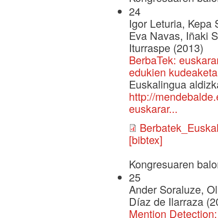
24
Igor Leturia, Kepa 
Eva Navas, Iñaki S
Iturraspe (2013)
BerbaTek: euskarar
edukien kudeaketa 
Euskalingua aldizka
http://mendebalde
euskarar...
Berbatek_Euska
[bibtex]
Kongresuaren balo
25
Ander Soraluze, Ola
Díaz de Ilarraza (2
Mention Detection: