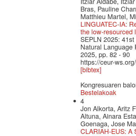
Itziar Aldabe, Itzia
Bras, Pauline Charri
Matthieu Martel, Mi
LINGUATEC-IA: Rese
the low-resourced 
SEPLN 2025: 41st I
Natural Language 
2025, pp. 82 - 90
https://ceur-ws.org
[bibtex]
Kongresuaren balo
Bestelakoak
4
Jon Alkorta, Aritz
Altuna, Ainara Esta
Goenaga, Jose Mar
CLARIAH-EUS: A St