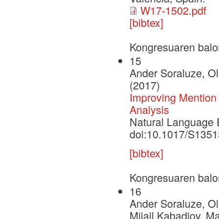
W17-1502.pdf
[bibtex]
Kongresuaren balo
15
Ander Soraluze, Ola
(2017)
Improving Mention
Analysis
Natural Language E
doi:10.1017/S135
[bibtex]
Kongresuaren balo
16
Ander Soraluze, Ola
Mijail Kabadjov, M