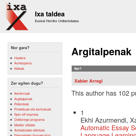
Sk
m
Ixa taldea
co
Euskal Herriko Unibertsitatea
Argitalpenak
Nor gara?
Hasiera
Aurkezpena
Kideak
Nor?
Xabier Arregi
Zer egiten dugu?
This author has 102 pu
Ikerlerroak
Argitalpenak
Patenteak
Proiektuak eta kontratuak
1
Spin-off enpresa
Ekhi Azurmendi, Xa
Doktorego programa
Master ofiziala
Automatic Essay S
Antolatutako ekintzak
Language Learnin
Etengabeko formakuntza