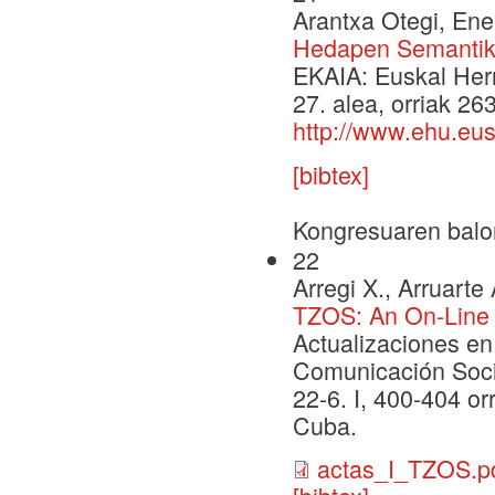
Arantxa Otegi, Ene
Hedapen Semantik
EKAIA: Euskal Herri
27. alea, orriak 2
http://www.ehu.eus
[bibtex]
Kongresuaren balo
22
Arregi X., Arruarte 
TZOS: An On-Line 
Actualizaciones en
Comunicación Soci
22-6. I, 400-404 or
Cuba.
actas_I_TZOS.p