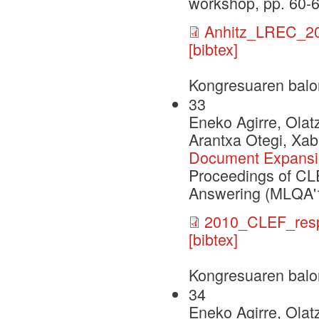
workshop, pp. 60-
Anhitz_LREC_20
[bibtex]
Kongresuaren balo
33
Eneko Agirre, Olat
Arantxa Otegi, Xab
Document Expansio
Proceedings of CL
Answering (MLQA'
2010_CLEF_resp
[bibtex]
Kongresuaren balo
34
Eneko Agirre, Olat