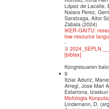
López de Lacalle, 
Naiara Perez, Ger
Saratxaga, Aitor S
Zabala (2024)
IKER-GAITU: resea
low-resource lang
-
2024_SEPLN___C
[bibtex]
Kongresuaren balo
9
Itziar Aduriz, Mane
Arregi, Jose Mari A
Estarrona, Izaskun
Mofologia Konputaz
Lindemann, D. (arg