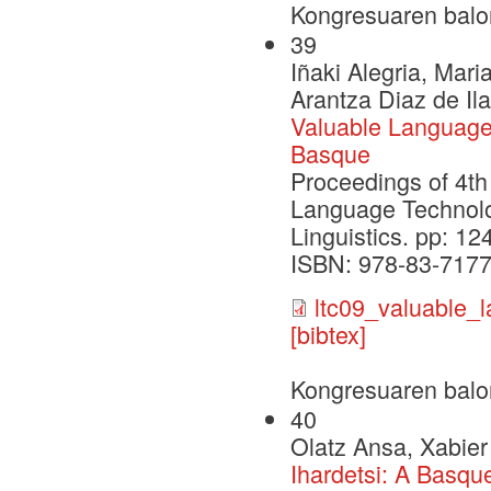
Kongresuaren balo
39
Iñaki Alegria, Mari
Arantza Diaz de Il
Valuable Language
Basque
Proceedings of 4t
Language Technolo
Linguistics. pp: 1
ISBN: 978-83-7177
ltc09_valuable_
[bibtex]
Kongresuaren balo
40
Olatz Ansa, Xabier
Ihardetsi: A Bas