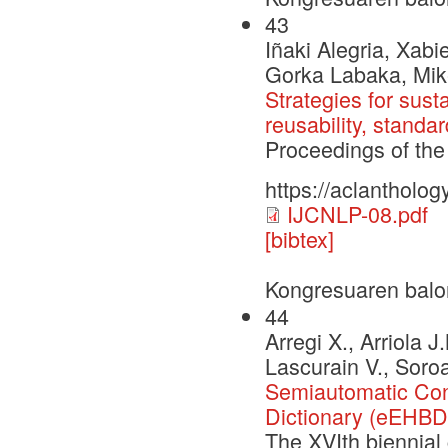
43
Iñaki Alegria, Xabi
Gorka Labaka, Mike
Strategies for sus
reusability, standa
Proceedings of the
https://aclantholog
IJCNLP-08.pdf
[bibtex]
Kongresuaren balo
44
Arregi X., Arriola J
Lascurain V., Soroa
Semiautomatic Cons
Dictionary (eEHBD
The XVIth biennial 