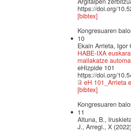
Argitalpen zerbitzu
https://doi.org/10
[bibtex]
Kongresuaren balo
10
Ekain Arrieta, Igor
HABE-IXA euskara
mailakatze automa
eHizpide 101
https://doi.org/1
eH 101_Arrieta et
[bibtex]
Kongresuaren balo
11
Altuna, B., Iruskiet
J., Arregi., X (2022