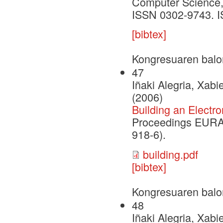
Computer Science, 
ISSN 0302-9743. 
[bibtex]
Kongresuaren balo
47
Iñaki Alegria, Xabi
(2006)
Building an Electr
Proceedings EURALE
918-6).
building.pdf
[bibtex]
Kongresuaren balo
48
Iñaki Alegria, Xabi