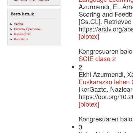
Azurmendi, E., Arr
Scoring and Feedb
Beste batzuk
[Cs.CL]. Retrieved
Sariak
https://arxiv.org/a
Prentsa aipamenak
Ikasleentzat
[bibtex]
Kontaktua
Kongresuaren balo
SCIE clase 2
2
Ekhi Azurmendi, Xa
Euskarazko lehen 
IkerGazte. Nazioar
https://doi.org/10.
[bibtex]
Kongresuaren balo
3