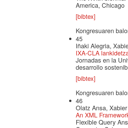
America, Chicago
[bibtex]
Kongresuaren balo
45
Iñaki Alegria, Xabi
IXA-CLA lankidetza
Jornadas en la Uni
desarrollo sostenibl
[bibtex]
Kongresuaren balo
46
Olatz Ansa, Xabier
An XML Framework
Flexible Query An