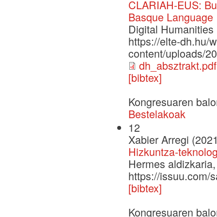
CLARIAH-EUS: Buil
Basque Language
Digital Humanitie
https://elte-dh.hu/
content/uploads/2
dh_absztrakt.pdf
[bibtex]
Kongresuaren balo
Bestelakoak
12
Xabier Arregi (202
Hizkuntza-teknolo
Hermes aldizkaria,
https://issuu.com
[bibtex]
Kongresuaren balo