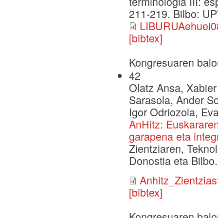
terminologia III: e
211-219. Bilbo: UP
LIBURUAehuei08
[bibtex]
Kongresuaren balo
42
Olatz Ansa, Xabier 
Sarasola, Ander So
Igor Odriozola, Ev
AnHitz: Euskararen
garapena eta integ
Zientziaren, Tekno
Donostia eta Bilbo.
Anhitz_Zientzias
[bibtex]
Kongresuaren balo