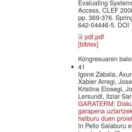
Evaluating Systems
Access, CLEF 2008
pp. 369-376. Sprin
642-04446-5. DOI 
pdf.pdf
[bibtex]
Kongresuaren balo
41
Igone Zabala, Axu
Xabier Arregi, Jose
Kristina Elosegi, J
Lersundi, Itziar Sa
GARATERM: Diskurt
garapena uztartzek
helburu duen proie
In Pello Salaburu e