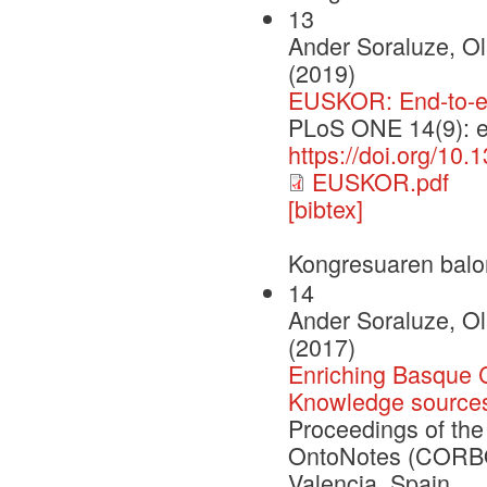
13
Ander Soraluze, Ola
(2019)
EUSKOR: End-to-en
PLoS ONE 14(9): 
https://doi.org/10
EUSKOR.pdf
[bibtex]
Kongresuaren balo
14
Ander Soraluze, Ola
(2017)
Enriching Basque 
Knowledge source
Proceedings of th
OntoNotes (CORBON
Valencia, Spain.