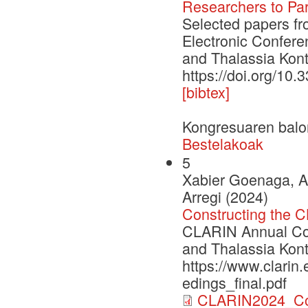
Researchers to Par
Selected papers f
Electronic Confere
and Thalassia Kont
https://doi.org/10
[bibtex]
Kongresuaren balo
Bestelakoak
5
Xabier Goenaga, A
Arregi (2024)
Constructing the 
CLARIN Annual Con
and Thalassia Kont
https://www.clarin
edings_final.pdf
CLARIN2024_Con