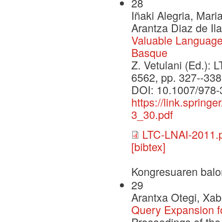
28
Iñaki Alegria, Mari
Arantza Diaz de Il
Valuable Language
Basque
Z. Vetulani (Ed.): L
6562, pp. 327--338
DOI: 10.1007/978-
https://link.sprin
3_30.pdf
LTC-LNAI-2011.
[bibtex]
Kongresuaren balo
29
Arantxa Otegi, Xab
Query Expansion f
Proceedings of the