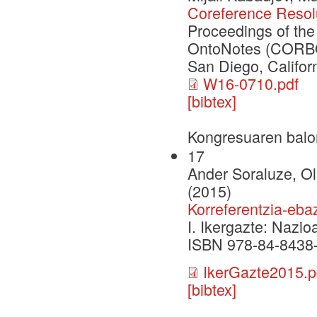
Coreference Resol
Proceedings of th
OntoNotes (CORBON
San Diego, Califor
W16-0710.pdf
[bibtex]
Kongresuaren balo
17
Ander Soraluze, Ola
(2015)
Korreferentzia-eba
I. Ikergazte: Nazi
ISBN 978-84-8438
IkerGazte2015.p
[bibtex]