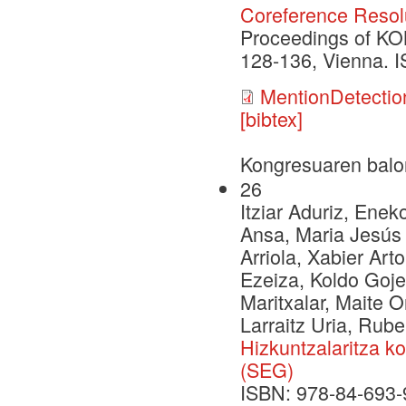
Coreference Resol
Proceedings of KON
128-136, Vienna. 
MentionDetectio
[bibtex]
Kongresuaren balo
26
Itziar Aduriz, Enek
Ansa, Maria Jesús 
Arriola, Xabier Art
Ezeiza, Koldo Goje
Maritxalar, Maite O
Larraitz Uria, Rube
Hizkuntzalaritza k
(SEG)
ISBN: 978-84-693-