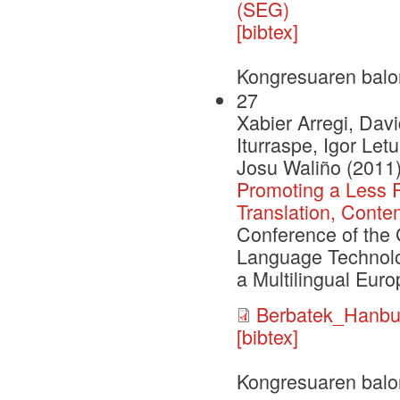
(SEG)
[bibtex]
Kongresuaren balo
27
Xabier Arregi, Dav
Iturraspe, Igor Le
Josu Waliño (2011
Promoting a Less 
Translation, Conte
Conference of the 
Language Technolo
a Multilingual Eur
Berbatek_Hanbu
[bibtex]
Kongresuaren balo