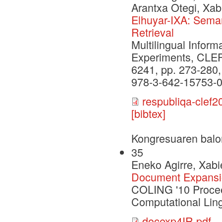
Arantxa Otegi, Xab
Elhuyar-IXA: Sema
Retrieval
Multilingual Inform
Experiments, CLEF
6241, pp. 273-280,
978-3-642-15753-0
respubliqa-clef2
[bibtex]
Kongresuaren balo
35
Eneko Agirre, Xabi
Document Expansio
COLING '10 Proceed
Computational Lin
docexp4IR.pdf