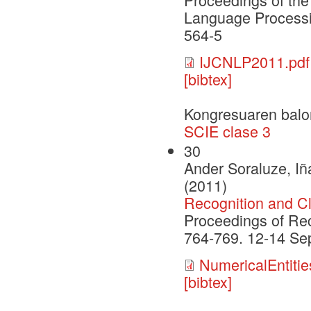
Language Processi
564-5
IJCNLP2011.pdf
[bibtex]
Kongresuaren balo
SCIE clase 3
30
Ander Soraluze, Iña
(2011)
Recognition and Cl
Proceedings of Re
764-769. 12-14 Sep
NumericalEntitie
[bibtex]