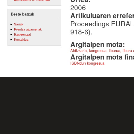
2006
Artikuluaren errefe
Beste batzuk
Proceedings EURALEX
Sariak
918-6).
Prentsa aipamenak
Ikasleentzat
Kontaktua
Argitalpen mota:
Aldizkaria, kongresua, liburua, liburu
Argitalpen mota fin
ISBNdun kongresua