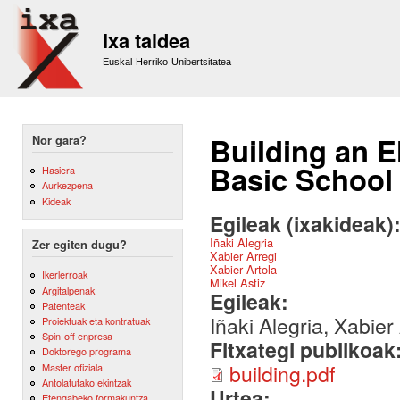
Sk
m
Ixa taldea
co
Euskal Herriko Unibertsitatea
Building an E
Nor gara?
Basic School 
Hasiera
Aurkezpena
Kideak
Egileak (ixakideak)
Iñaki Alegria
Zer egiten dugu?
Xabier Arregi
Xabier Artola
Ikerlerroak
Mikel Astiz
Argitalpenak
Egileak:
Patenteak
Iñaki Alegria, Xabier
Proiektuak eta kontratuak
Spin-off enpresa
Fitxategi publikoak
Doktorego programa
building.pdf
Master ofiziala
Antolatutako ekintzak
Urtea:
Etengabeko formakuntza