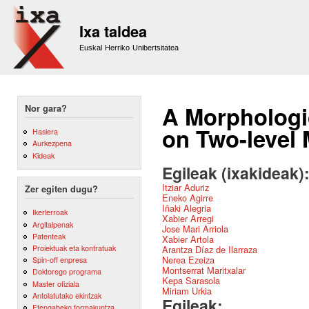
Sk
m
Ixa taldea
co
Euskal Herriko Unibertsitatea
A Morphologi
Nor gara?
on Two-level
Hasiera
Aurkezpena
Kideak
Egileak (ixakideak)
Itziar Aduriz
Zer egiten dugu?
Eneko Agirre
Iñaki Alegria
Ikerlerroak
Xabier Arregi
Argitalpenak
Jose Mari Arriola
Patenteak
Xabier Artola
Proiektuak eta kontratuak
Arantza Díaz de Ilarraza
Nerea Ezeiza
Spin-off enpresa
Montserrat Maritxalar
Doktorego programa
Kepa Sarasola
Master ofiziala
Miriam Urkia
Antolatutako ekintzak
Egileak:
Etengabeko formakuntza