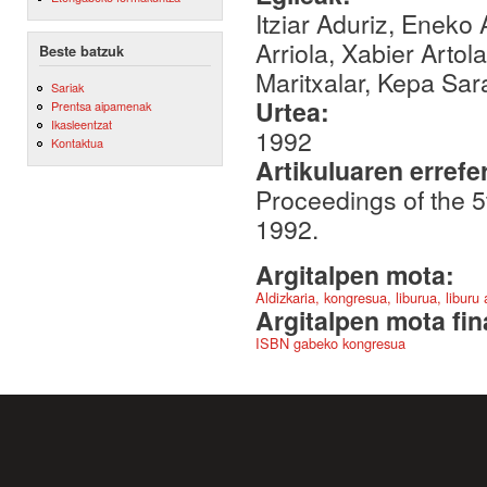
Itziar Aduriz, Eneko 
Arriola, Xabier Arto
Beste batzuk
Maritxalar, Kepa Sar
Sariak
Urtea:
Prentsa aipamenak
Ikasleentzat
1992
Kontaktua
Artikuluaren errefe
Proceedings of the 5
1992.
Argitalpen mota:
Aldizkaria, kongresua, liburua, liburu
Argitalpen mota fin
ISBN gabeko kongresua