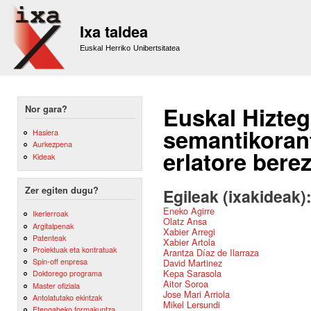
Sk
m
Ixa taldea
co
Euskal Herriko Unibertsitatea
Euskal Hiztegi
Nor gara?
semantikoran
Hasiera
Aurkezpena
erlatore berez
Kideak
Zer egiten dugu?
Egileak (ixakideak)
Eneko Agirre
Ikerlerroak
Olatz Ansa
Argitalpenak
Xabier Arregi
Patenteak
Xabier Artola
Proiektuak eta kontratuak
Arantza Díaz de Ilarraza
Spin-off enpresa
David Martinez
Kepa Sarasola
Doktorego programa
Aitor Soroa
Master ofiziala
Jose Mari Arriola
Antolatutako ekintzak
Mikel Lersundi
Etengabeko formakuntza