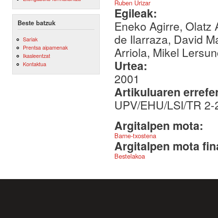
Ruben Urizar
Egileak:
Eneko Agirre, Olatz 
Beste batzuk
de Ilarraza, David M
Sariak
Prentsa aipamenak
Arriola, Mikel Lersu
Ikasleentzat
Urtea:
Kontaktua
2001
Artikuluaren errefe
UPV/EHU/LSI/TR 2-
Argitalpen mota:
Barne-txostena
Argitalpen mota fin
Bestelakoa