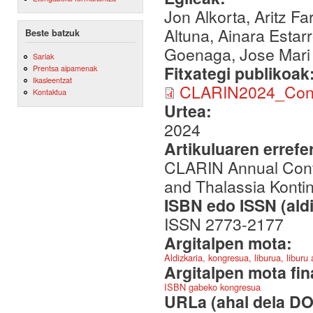
Jon Alkorta, Aritz 
Altuna, Ainara Estarr
Beste batzuk
Goenaga, Jose Mari 
Sariak
Fitxategi publikoak
Prentsa aipamenak
Ikasleentzat
CLARIN2024_Confe
Kontaktua
Urtea:
2024
Artikuluaren errefe
CLARIN Annual Conf
and Thalassia Kontin
ISBN edo ISSN (aldi
ISSN 2773-2177
Argitalpen mota:
Aldizkaria, kongresua, liburua, liburu
Argitalpen mota fin
ISBN gabeko kongresua
URLa (ahal dela DO