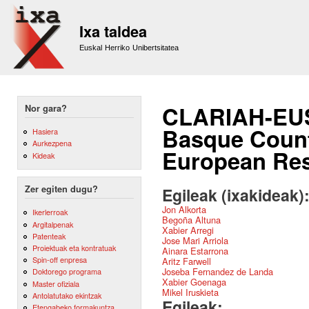
Sk
m
Ixa taldea
co
Euskal Herriko Unibertsitatea
CLARIAH-EUS:
Nor gara?
Basque Countr
Hasiera
Aurkezpena
European Res
Kideak
Zer egiten dugu?
Egileak (ixakideak)
Jon Alkorta
Ikerlerroak
Begoña Altuna
Argitalpenak
Xabier Arregi
Patenteak
Jose Mari Arriola
Proiektuak eta kontratuak
Ainara Estarrona
Spin-off enpresa
Aritz Farwell
Joseba Fernandez de Landa
Doktorego programa
Xabier Goenaga
Master ofiziala
Mikel Iruskieta
Antolatutako ekintzak
Egileak:
Etengabeko formakuntza