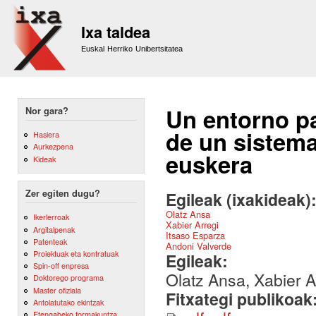
Sk
m
Ixa taldea
co
Euskal Herriko Unibertsitatea
Un entorno pa
Nor gara?
de un sistem
Hasiera
Aurkezpena
euskera
Kideak
Zer egiten dugu?
Egileak (ixakideak)
Olatz Ansa
Ikerlerroak
Xabier Arregi
Argitalpenak
Itsaso Esparza
Patenteak
Andoni Valverde
Proiektuak eta kontratuak
Egileak:
Spin-off enpresa
Olatz Ansa, Xabier A
Doktorego programa
Master ofiziala
Fitxategi publikoak
Antolatutako ekintzak
Etengabeko formakuntza