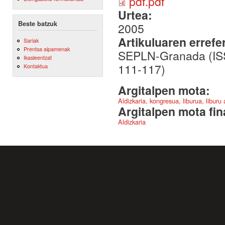
pdf.pdf
Urtea:
Beste batzuk
2005
Artikuluaren errefe
Sariak
Prentsa aipamenak
SEPLN-Granada (ISSN
Ikasleentzat
111-117)
Kontaktua
Argitalpen mota:
Aldizkaria, kongresua, liburua, liburu
Argitalpen mota fin
Aldizkaria