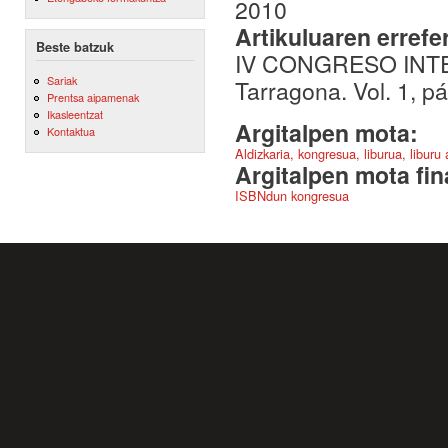
2010
Artikuluaren errefe
Beste batzuk
IV CONGRESO INT
Sariak
Tarragona. Vol. 1, 
Prentsa aipamenak
Ikasleentzat
Argitalpen mota:
Kontaktua
Aldizkaria, kongresua, liburua, liburu
Argitalpen mota fin
ISBNdun kongresua