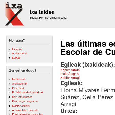
Sk
m
Ixa taldea
co
Euskal Herriko Unibertsitatea
Las últimas e
Nor gara?
Escolar de C
Hasiera
Aurkezpena
Kideak
Egileak (ixakideak)
Xabier Artola
Zer egiten dugu?
Iñaki Alegria
Xabier Arregi
Ikerlerroak
Egileak:
Argitalpenak
Eloína Miyares Berm
Patenteak
Proiektuak eta kontratuak
Suárez, Celia Pérez 
Spin-off enpresa
Doktorego programa
Arregi
Master ofiziala
Urtea:
Antolatutako ekintzak
Etengabeko formakuntza