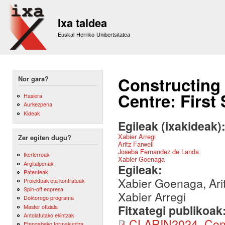
Sk
m
Ixa taldea
co
Euskal Herriko Unibertsitatea
Constructin
Nor gara?
Centre: First
Hasiera
Aurkezpena
Kideak
Egileak (ixakideak)
Xabier Arregi
Zer egiten dugu?
Aritz Farwell
Joseba Fernandez de Landa
Ikerlerroak
Xabier Goenaga
Argitalpenak
Egileak:
Patenteak
Xabier Goenaga, Ari
Proiektuak eta kontratuak
Spin-off enpresa
Xabier Arregi
Doktorego programa
Fitxategi publikoak
Master ofiziala
Antolatutako ekintzak
CLARIN2024_Confe
Etengabeko formakuntza