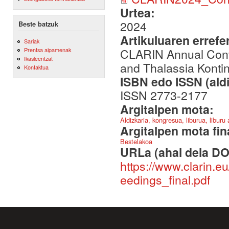
Urtea:
2024
Beste batzuk
Artikuluaren errefe
Sariak
CLARIN Annual Conf
Prentsa aipamenak
Ikasleentzat
and Thalassia Kontin
Kontaktua
ISBN edo ISSN (aldi
ISSN 2773-2177
Argitalpen mota:
Aldizkaria, kongresua, liburua, liburu
Argitalpen mota fin
Bestelakoa
URLa (ahal dela DO
https://www.clarin.
eedings_final.pdf