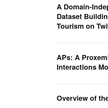
A Domain-Inde
Dataset Buildi
Tourism on Twi
APs: A Proxemi
Interactions M
Overview of th