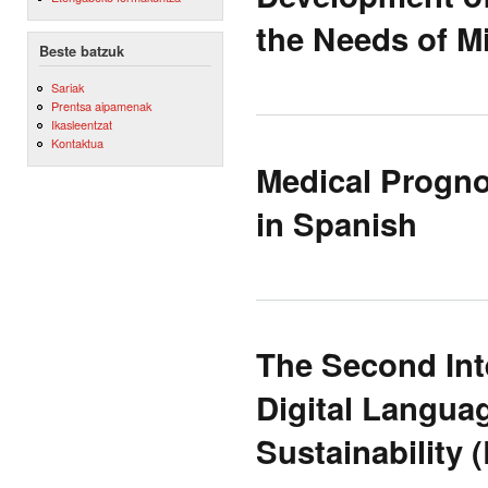
the Needs of M
Beste batzuk
Sariak
Prentsa aipamenak
Ikasleentzat
Kontaktua
Medical Progno
in Spanish
The Second In
Digital Langua
Sustainability