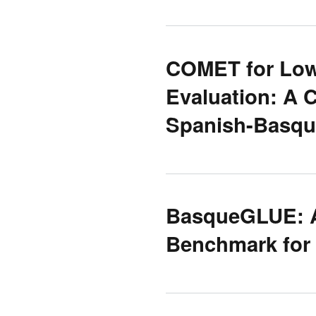
COMET for Low
Evaluation: A 
Spanish-Basqu
BasqueGLUE: A
Benchmark for