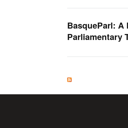
BasqueParl: A 
Parliamentary 
Orriak