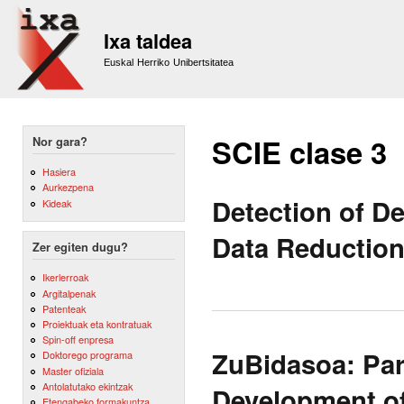
Sk
m
Ixa taldea
co
Euskal Herriko Unibertsitatea
SCIE clase 3
Nor gara?
Hasiera
Aurkezpena
Detection of D
Kideak
Data Reductio
Zer egiten dugu?
Ikerlerroak
Argitalpenak
Patenteak
Proiektuak eta kontratuak
Spin-off enpresa
ZuBidasoa: Par
Doktorego programa
Master ofiziala
Antolatutako ekintzak
Development of
Etengabeko formakuntza