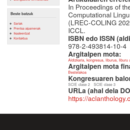
In Proceedings of th
Computational Lingu
Beste batzuk
(LREC-COLING 2024)
Sariak
ICCL.
Prentsa aipamenak
Ikasleentzat
ISBN edo ISSN (aldi
Kontaktua
978-2-493814-10-4
Argitalpen mota:
Aldizkaria, kongresua, liburua, liburu
Argitalpen mota fin
Bestelakoa
Kongresuaren balor
SCIE clase 2
SCIE clase 3
URLa (ahal dela DO
https://aclanthology