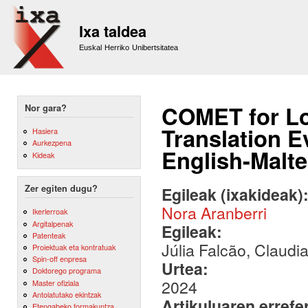
Sk
m
Ixa taldea
co
Euskal Herriko Unibertsitatea
COMET for L
Nor gara?
Translation E
Hasiera
Aurkezpena
English-Malt
Kideak
Zer egiten dugu?
Egileak (ixakideak)
Nora Aranberri
Ikerlerroak
Argitalpenak
Egileak:
Patenteak
Júlia Falcão, Claudi
Proiektuak eta kontratuak
Spin-off enpresa
Urtea:
Doktorego programa
2024
Master ofiziala
Antolatutako ekintzak
Artikuluaren errefe
Etengabeko formakuntza