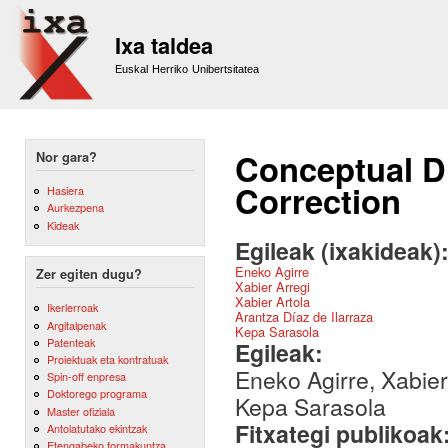
Sk
m
Ixa taldea
co
Euskal Herriko Unibertsitatea
Conceptual D
Nor gara?
Correction
Hasiera
Aurkezpena
Kideak
Egileak (ixakideak)
Eneko Agirre
Zer egiten dugu?
Xabier Arregi
Xabier Artola
Ikerlerroak
Arantza Díaz de Ilarraza
Argitalpenak
Kepa Sarasola
Patenteak
Egileak:
Proiektuak eta kontratuak
Eneko Agirre, Xabier 
Spin-off enpresa
Doktorego programa
Kepa Sarasola
Master ofiziala
Fitxategi publikoak
Antolatutako ekintzak
Etengabeko formakuntza