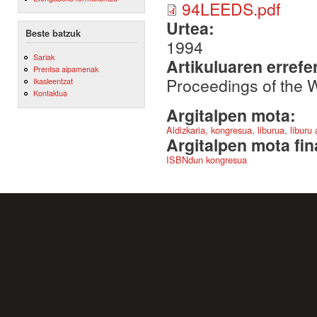
94LEEDS.pdf
Urtea:
Beste batzuk
1994
Sariak
Artikuluaren errefe
Prentsa aipamenak
Proceedings of the 
Ikasleentzat
Kontaktua
Argitalpen mota:
Aldizkaria, kongresua, liburua, liburu
Argitalpen mota fin
ISBNdun kongresua