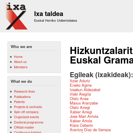
Sk
m
Ixa taldea
co
Euskal Herriko Unibertsitatea
Hizkuntzalari
Who we are
Euskal Grama
Home
About us
Members
Egileak (ixakideak)
Itziar Aduriz
What we do
Eneko Agirre
Izaskun Aldezabal
Research lines
Iñaki Alegria
Publications
Olatz Ansa
Patents
Maxux Aranzabe
Projects & contracts
Olatz Arregi
Xabier Arregi
Spin-off company
Jose Mari Arriola
Organized events
Xabier Artola
Doctoral programme
Klara Ceberio
Official master
Arantza Díaz de Ilarraza
Continuous training