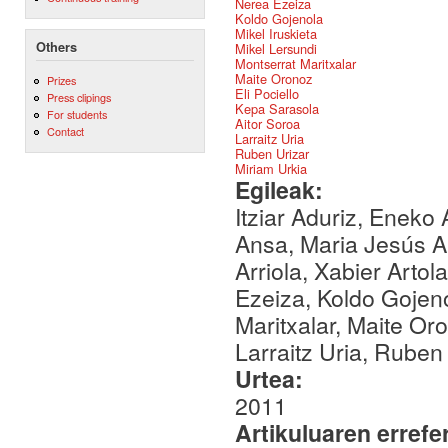
Nerea Ezeiza
Koldo Gojenola
Mikel Iruskieta
Others
Mikel Lersundi
Montserrat Maritxalar
Maite Oronoz
Prizes
Eli Pociello
Press clipings
Kepa Sarasola
For students
Aitor Soroa
Contact
Larraitz Uria
Ruben Urizar
Miriam Urkia
Egileak:
Itziar Aduriz, Eneko 
Ansa, Maria Jesús Ar
Arriola, Xabier Artol
Ezeiza, Koldo Gojeno
Maritxalar, Maite Oro
Larraitz Uria, Ruben
Urtea:
2011
Artikuluaren errefe