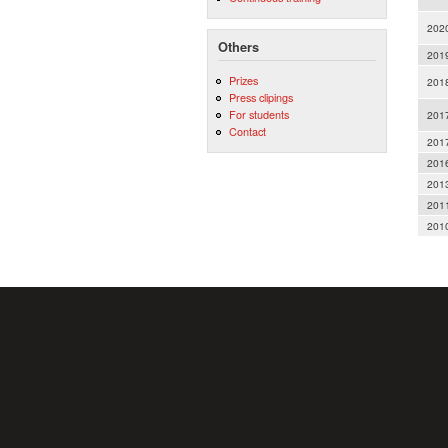
202
Others
201
Prizes
201
Press clipings
For students
201
Contact
201
201
201
201
201