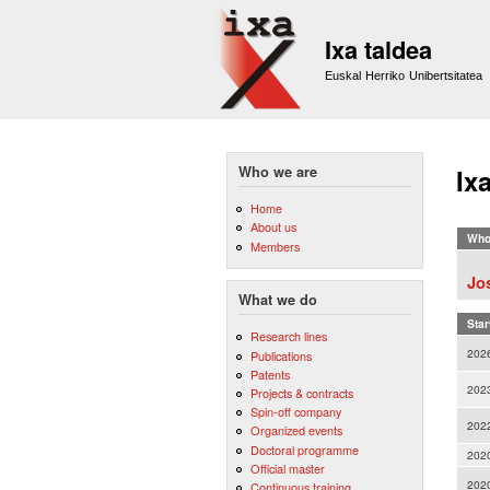
Ixa taldea
Euskal Herriko Unibertsitatea
Who we are
Ix
Home
About us
Who
Members
Jo
What we do
Star
Research lines
202
Publications
Patents
202
Projects & contracts
Spin-off company
202
Organized events
Doctoral programme
202
Official master
202
Continuous training