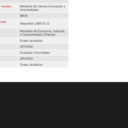
 noveles
Ministerio de Ciencia Innovación y
Universidades
BBVA
mazio
Hispavista LABS A.I.E.
Ministerio de Economía, Industria
y Competitividad (Chistera)
Eusko Jaurlaritza
UPV/EHU
European Commission
UPV/EHU
Eusko Jaurlaritza