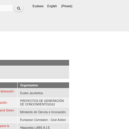
Search
Euskara
English
[Private]
Languages
Organization
abricación
Eusko Jaurlaritza
PROYECTOS DE GENERACIÓN
tación
DE CONOCIMIENTO2022
 and Green
Ministerio de Ciencia e Innovación
European Comission - Cost Action
para la
Hispavista LABS A.I.E.