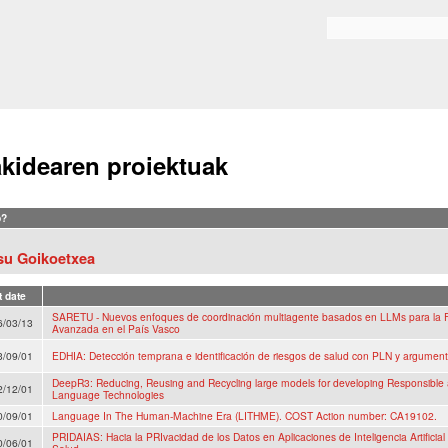
Skip to
main
Search form
content
akidearen proiektuak
?
su Goikoetxea
t date
SARETU - Nuevos enfoques de coordinación multiagente basados en LLMs para la F
6/03/13
Avanzada en el País Vasco
3/09/01
EDHIA: Detección temprana e identificación de riesgos de salud con PLN y argumen
DeepR3: Reducing, Reusing and Recycling large models for developing Responsible
2/12/01
Language Technologies
0/09/01
Language In The Human-Machine Era (LITHME). COST Action number: CA19102.
PRIDAIAS: Hacia la PRIvacidad de los Datos en Aplicaciones de Inteligencia Artificial 
0/06/01