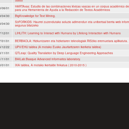
Salud
HARTAvas: Estudio de las combinaciones léxicas vascas en un corpus académico de
0/06/01
para una Herramienta de Ayuda a la Redacción de Textos Académicos
9/04/30
BigKnowledge for Text Mining.
S3FORKIDS: Haurrei zuzendutako soluzio adimendun eta unibertsal berria web infor
8/04/30
segurua bilatzeko
7/12/01
LIHLITH: Learning to Interact with Humans by Lifelong Interaction with Humans
7/01/01
BERBAOLA: Hizkuntzaren eta hizketaren teknologiak RIS3ko eremuetara aplikatuta.
6/12/22
UPV/EHU taldea (A motako Eusko Jaurlaritzaren ikerketa taldea)
3/11/01
QTLeap: Quality Translation by Deep Language Engineering Approaches
1/11/01
BAILab:Basque Advanced informatics laboratory.
0/01/01
IXA taldea, A motako ikertalde finkatua ( 2010-2015 )