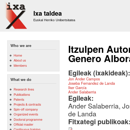
Sk
m
Ixa taldea
co
Euskal Herriko Unibertsitatea
Itzulpen Auto
Who we are
Genero Albor
Home
About us
Members
Egileak (ixakideak)
Jon Ander Campos
What we do
Joseba Fernandez de Landa
Iker García
Research lines
Ander Salaberria
Publications
Egileak:
Patents
Ander Salaberria, J
Projects & contracts
Spin-off company
de Landa
Organized events
Fitxategi publikoak
Doctoral programme
Official master
Continuous training