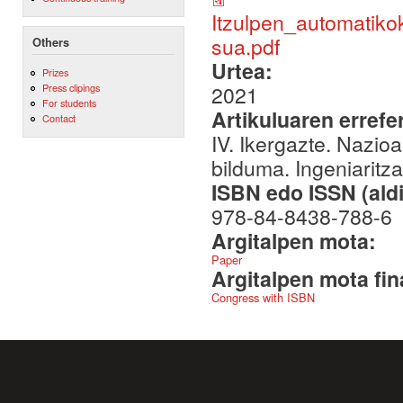
Itzulpen_automatik
sua.pdf
Others
Urtea:
Prizes
2021
Press clipings
For students
Artikuluaren errefe
Contact
IV. Ikergazte. Nazio
bilduma. Ingeniaritza
ISBN edo ISSN (aldi
978-84-8438-788-6
Argitalpen mota:
Paper
Argitalpen mota fin
Congress with ISBN