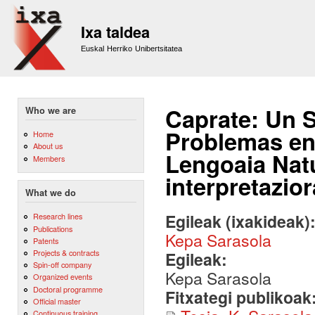
Sk
m
Ixa taldea
co
Euskal Herriko Unibertsitatea
Caprate: Un S
Who we are
Problemas en 
Home
About us
Lengoaia Natu
Members
interpretazio
What we do
Egileak (ixakideak)
Research lines
Publications
Kepa Sarasola
Patents
Projects & contracts
Egileak:
Spin-off company
Kepa Sarasola
Organized events
Doctoral programme
Fitxategi publikoak
Official master
Continuous training