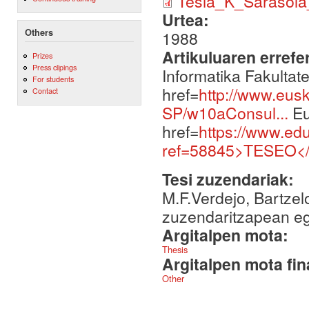
Tesia_K_Sarasola
Urtea:
Others
1988
Artikuluaren errefe
Prizes
Press clipings
Informatika Fakulta
For students
href=
http://www.eus
Contact
SP/w10aConsul...
Eu
href=
https://www.ed
ref=58845>TESEO<
Tesi zuzendariak:
M.F.Verdejo, Bartzel
zuzendaritzapean egi
Argitalpen mota:
Thesis
Argitalpen mota fin
Other