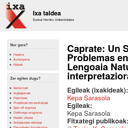
Sk
m
Ixa taldea
co
Euskal Herriko Unibertsitatea
Caprate: Un S
Nor gara?
Problemas en 
Hasiera
Aurkezpena
Lengoaia Natu
Kideak
interpretazio
Zer egiten dugu?
Egileak (ixakideak)
Ikerlerroak
Argitalpenak
Kepa Sarasola
Patenteak
Proiektuak eta kontratuak
Egileak:
Spin-off enpresa
Kepa Sarasola
Doktorego programa
Master ofiziala
Fitxategi publikoak
Antolatutako ekintzak
Etengabeko formakuntza