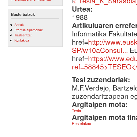
Tesia_K_Sarasola
Urtea:
Beste batzuk
1988
Artikuluaren errefe
Sariak
Prentsa aipamenak
Informatika Fakulta
Ikasleentzat
href=
http://www.eus
Kontaktua
SP/w10aConsul...
Eu
href=
https://www.ed
ref=58845>TESEO<
Tesi zuzendariak:
M.F.Verdejo, Bartzel
zuzendaritzapean egi
Argitalpen mota:
Tesia
Argitalpen mota fin
Bestelakoa