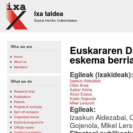
Sk
m
Ixa taldea
co
Euskal Herriko Unibertsitatea
Euskararen D
Who we are
eskema berri
Home
About us
Members
Egileak (ixakideak)
Izaskun Aldezabal
What we do
Olatz Ansa
Xabier Artola
Research lines
Aitzol Ezeiza
Publications
Koldo Gojenola
Patents
Mikel Lersundi
Egileak:
Projects & contracts
Spin-off company
Izaskun Aldezabal, O
Organized events
Doctoral programme
Gojenola, Mikel Lers
Official master
Continuous training