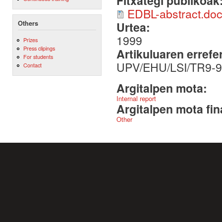
Fitxategi publikoak
EDBL-abstract.do
Others
Urtea:
1999
Prizes
Press clipings
Artikuluaren errefe
For students
UPV/EHU/LSI/TR9-
Contact
Argitalpen mota:
Internal report
Argitalpen mota fin
Other