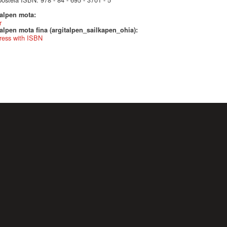
talpen mota:
r
alpen mota fina (argitalpen_sailkapen_ohia):
ress with ISBN