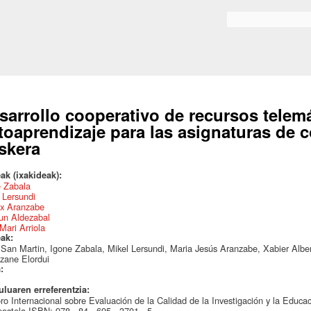
Skip to
main
Search form
content
sarrollo cooperativo de recursos telem
toaprendizaje para las asignaturas de
skera
ak (ixakideak):
e Zabala
 Lersundi
x Aranzabe
un Aldezabal
Mari Arriola
eak:
r San Martin, Igone Zabala, Mikel Lersundi, Maria Jesús Aranzabe, Xabier Alber
zane Elordui
a:
uluaren erreferentzia:
ro Internacional sobre Evaluación de la Calidad de la Investigación y la Educ
stela ISBN: 978 - 84 - 695 - 3701 - 5