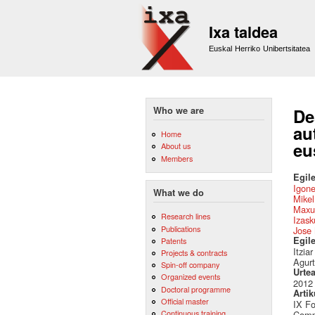
Ixa taldea
Euskal Herriko Unibertsitatea
Who we are
De
au
Home
eu
About us
Members
Egile
Igon
What we do
Mikel
Maxu
Research lines
Izask
Publications
Jose 
Egil
Patents
Itzia
Projects & contracts
Agurt
Spin-off company
Urte
Organized events
2012
Doctoral programme
Artik
Official master
IX Fo
Continuous training
Compo