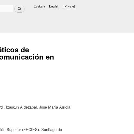
Search
Euskara
English
[Private]
Languages
áticos de
 comunicación en
di, Izaskun Aldezabal, Jose María Arriola,
ación Superior (FECIES). Santiago de