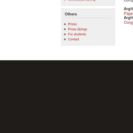
Argi
Pape
Others
Argit
Cong
Prizes
Press clipings
For students
Contact