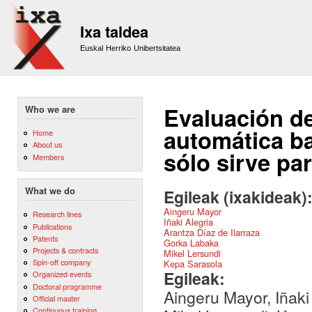
Sk
m
Ixa taldea
co
Euskal Herriko Unibertsitatea
Evaluación de
Who we are
automática b
Home
About us
sólo sirve par
Members
What we do
Egileak (ixakideak)
Aingeru Mayor
Research lines
Iñaki Alegria
Publications
Arantza Díaz de Ilarraza
Patents
Gorka Labaka
Projects & contracts
Mikel Lersundi
Spin-off company
Kepa Sarasola
Egileak:
Organized events
Doctoral programme
Aingeru Mayor, Iñaki
Official master
Continuous training