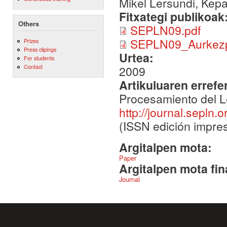
Mikel Lersundi, Kep
Fitxategi publikoak
Others
SEPLN09.pdf
SEPLN09_Aurkezp
Prizes
Press clipings
Urtea:
For students
Contact
2009
Artikuluaren errefe
Procesamiento del L
http://journal.sepln.
(ISSN edición impres
Argitalpen mota:
Paper
Argitalpen mota fin
Journal