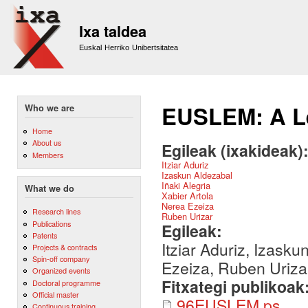
Sk
m
Ixa taldea
co
Euskal Herriko Unibertsitatea
EUSLEM: A Le
Who we are
Home
About us
Egileak (ixakideak)
Members
Itziar Aduriz
Izaskun Aldezabal
Iñaki Alegria
What we do
Xabier Artola
Nerea Ezeiza
Research lines
Ruben Urizar
Publications
Egileak:
Patents
Itziar Aduriz, Izasku
Projects & contracts
Spin-off company
Ezeiza, Ruben Uriza
Organized events
Fitxategi publikoak
Doctoral programme
Official master
96EUSLEM.ps
Continuous training