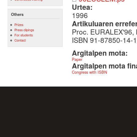
Urtea:
1996
Others
Artikuluaren errefe
Prizes
Proc. EURALEX'96, P
Press clipings
For students
ISBN 91-87850-14-1
Contact
Argitalpen mota:
Paper
Argitalpen mota fin
Congress with ISBN