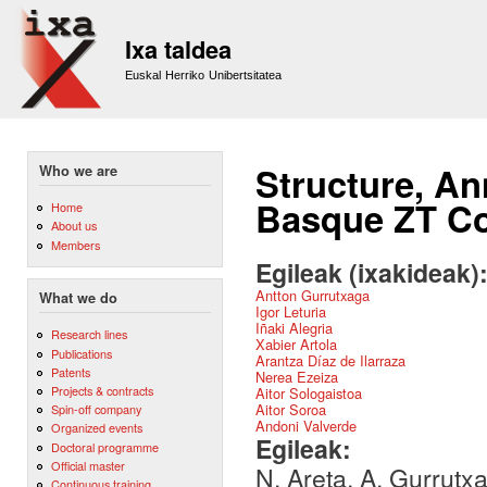
Sk
m
Ixa taldea
co
Euskal Herriko Unibertsitatea
Structure, An
Who we are
Basque ZT C
Home
About us
Members
Egileak (ixakideak)
Antton Gurrutxaga
What we do
Igor Leturia
Iñaki Alegria
Research lines
Xabier Artola
Publications
Arantza Díaz de Ilarraza
Patents
Nerea Ezeiza
Projects & contracts
Aitor Sologaistoa
Aitor Soroa
Spin-off company
Andoni Valverde
Organized events
Egileak:
Doctoral programme
Official master
N. Areta, A. Gurrutxag
Continuous training