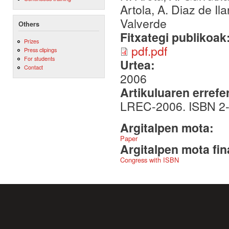
Artola, A. Diaz de Il
Valverde
Others
Fitxategi publikoak
Prizes
pdf.pdf
Press clipings
For students
Urtea:
Contact
2006
Artikuluaren errefe
LREC-2006. ISBN 2
Argitalpen mota:
Paper
Argitalpen mota fin
Congress with ISBN