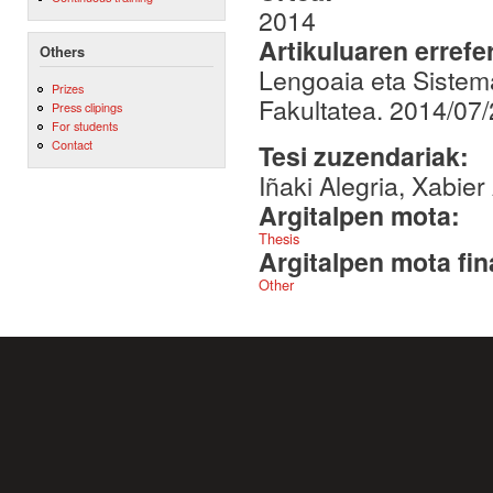
2014
Artikuluaren errefe
Others
Lengoaia eta Sistem
Prizes
Fakultatea. 2014/07
Press clipings
For students
Contact
Tesi zuzendariak:
Iñaki Alegria, Xabier
Argitalpen mota:
Thesis
Argitalpen mota fin
Other