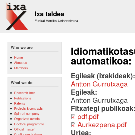
Sk
m
Ixa taldea
co
Euskal Herriko Unibertsitatea
Idiomatikotas
Who we are
automatikoa: 
Home
About us
Members
Egileak (ixakideak)
Antton Gurrutxaga
What we do
Egileak:
Research lines
Antton Gurrutxaga
Publications
Patents
Fitxategi publikoak
Projects & contracts
Spin-off company
pdf.pdf
Organized events
Aurkezpena.pdf
Doctoral programme
Official master
Urtea:
Continuous training