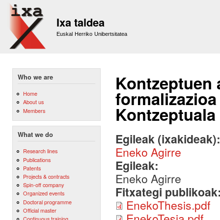
Sk
m
Ixa taldea
co
Euskal Herriko Unibertsitatea
Kontzeptuen a
Who we are
formalizazioa 
Home
About us
Kontzeptuala
Members
What we do
Egileak (ixakideak)
Eneko Agirre
Research lines
Publications
Egileak:
Patents
Eneko Agirre
Projects & contracts
Spin-off company
Fitxategi publikoak
Organized events
EnekoThesis.pdf
Doctoral programme
Official master
EnekoTesia.pdf
Continuous training