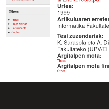
Urtea:
1999
Others
Artikuluaren errefe
Prizes
Informatika Fakultat
Press clipings
For students
Contact
Tesi zuzendariak:
K. Sarasola eta A. D
Fakultateko (UPV/EH
Argitalpen mota:
Thesis
Argitalpen mota fin
Other