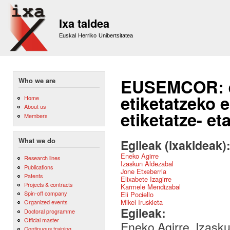
Sk
m
Ixa taldea
co
Euskal Herriko Unibertsitatea
EUSEMCOR: e
Who we are
etiketatzeko e
Home
About us
etiketatze- et
Members
What we do
Egileak (ixakideak)
Eneko Agirre
Research lines
Izaskun Aldezabal
Publications
Jone Etxeberria
Patents
Elixabete Izagirre
Projects & contracts
Karmele Mendizabal
Spin-off company
Eli Pociello
Mikel Iruskieta
Organized events
Egileak:
Doctoral programme
Official master
Eneko Agirre, Izasku
Continuous training