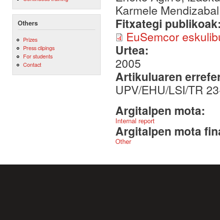
Karmele Mendizabal, E
Fitxategi publikoak
Others
EuSemcor eskulib
Prizes
Urtea:
Press clipings
For students
2005
Contact
Artikuluaren errefe
UPV/EHU/LSI/TR 23
Argitalpen mota:
Internal report
Argitalpen mota fin
Other