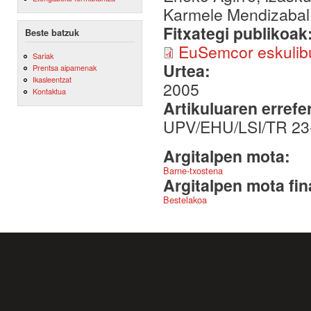
Karmele Mendizabal, E
Fitxategi publikoak
Beste batzuk
EuSemcor eskulib
Sariak
Urtea:
Prentsa aipamenak
Ikasleentzat
2005
Kontaktua
Artikuluaren errefe
UPV/EHU/LSI/TR 23
Argitalpen mota:
Barne-txostena
Argitalpen mota fin
Bestelakoa