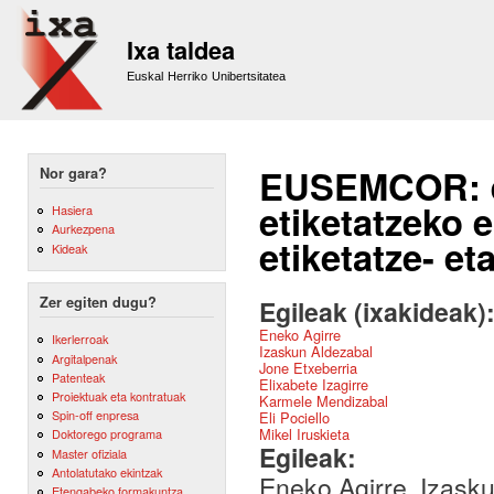
Sk
m
Ixa taldea
co
Euskal Herriko Unibertsitatea
EUSEMCOR: e
Nor gara?
etiketatzeko e
Hasiera
Aurkezpena
etiketatze- et
Kideak
Zer egiten dugu?
Egileak (ixakideak)
Eneko Agirre
Ikerlerroak
Izaskun Aldezabal
Argitalpenak
Jone Etxeberria
Patenteak
Elixabete Izagirre
Proiektuak eta kontratuak
Karmele Mendizabal
Spin-off enpresa
Eli Pociello
Mikel Iruskieta
Doktorego programa
Egileak:
Master ofiziala
Antolatutako ekintzak
Eneko Agirre, Izasku
Etengabeko formakuntza