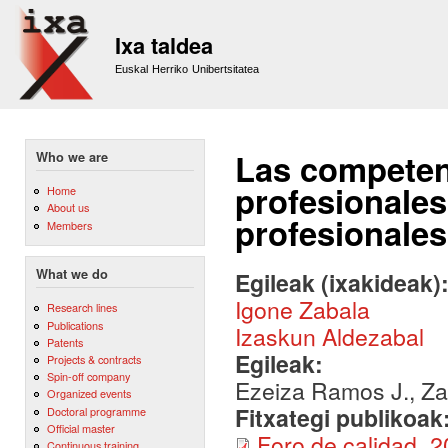
Sk
m
Ixa taldea
co
Euskal Herriko Unibertsitatea
Las competen
Who we are
profesionales
Home
About us
profesionales
Members
What we do
Egileak (ixakideak)
Igone Zabala
Research lines
Publications
Izaskun Aldezabal
Patents
Egileak:
Projects & contracts
Spin-off company
Ezeiza Ramos J., Zaba
Organized events
Fitxategi publikoak
Doctoral programme
Official master
Foro de calidad_2
Continuous training