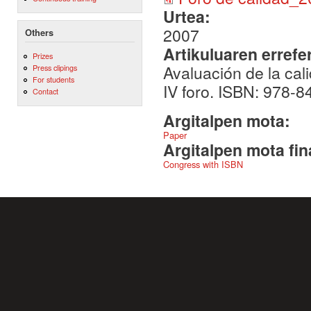
Urtea:
2007
Others
Artikuluaren errefe
Prizes
Avaluación de la cali
Press clipings
For students
IV foro. ISBN: 978-
Contact
Argitalpen mota:
Paper
Argitalpen mota fin
Congress with ISBN