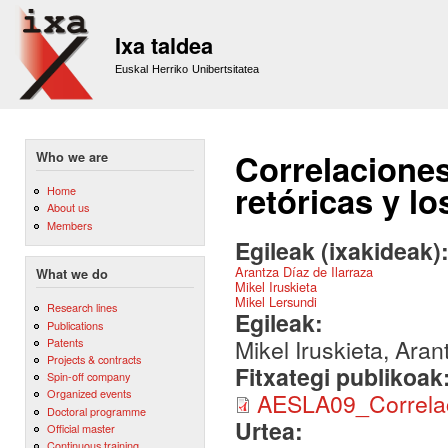
Sk
m
Ixa taldea
co
Euskal Herriko Unibertsitatea
Correlaciones
Who we are
retóricas y l
Home
About us
Members
Egileak (ixakideak)
Arantza Díaz de Ilarraza
What we do
Mikel Iruskieta
Mikel Lersundi
Research lines
Egileak:
Publications
Mikel Iruskieta, Aran
Patents
Projects & contracts
Fitxategi publikoak
Spin-off company
Organized events
AESLA09_Correlac
Doctoral programme
Urtea:
Official master
Continuous training