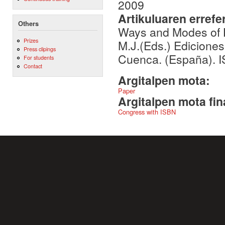
2009
Artikuluaren errefe
Others
Ways and Modes of 
Prizes
M.J.(Eds.) Ediciones
Press clipings
Cuenca. (España). I
For students
Contact
Argitalpen mota:
Paper
Argitalpen mota fin
Congress with ISBN