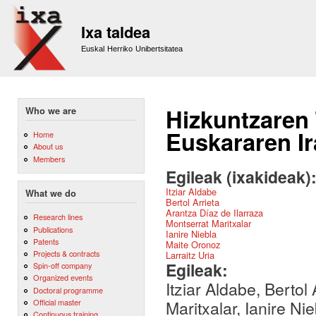
Sk
m
Ixa taldea
co
Euskal Herriko Unibertsitatea
Hizkuntzaren
Who we are
Euskararen I
Home
About us
Members
Egileak (ixakideak)
Itziar Aldabe
What we do
Bertol Arrieta
Arantza Díaz de Ilarraza
Research lines
Montserrat Maritxalar
Publications
Ianire Niebla
Patents
Maite Oronoz
Projects & contracts
Larraitz Uria
Egileak:
Spin-off company
Organized events
Itziar Aldabe, Bertol
Doctoral programme
Official master
Maritxalar, Ianire Ni
Continuous training