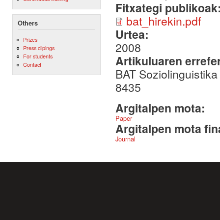
Fitxategi publikoak
bat_hirekin.pdf
Others
Urtea:
Prizes
2008
Press clipings
For students
Artikuluaren errefe
Contact
BAT Soziolinguistika 
8435
Argitalpen mota:
Paper
Argitalpen mota fin
Journal