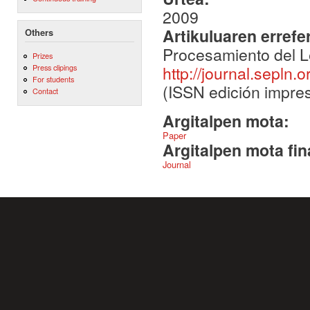
2009
Artikuluaren errefe
Others
Procesamiento del L
Prizes
http://journal.sepln.
Press clipings
For students
(ISSN edición impres
Contact
Argitalpen mota:
Paper
Argitalpen mota fin
Journal