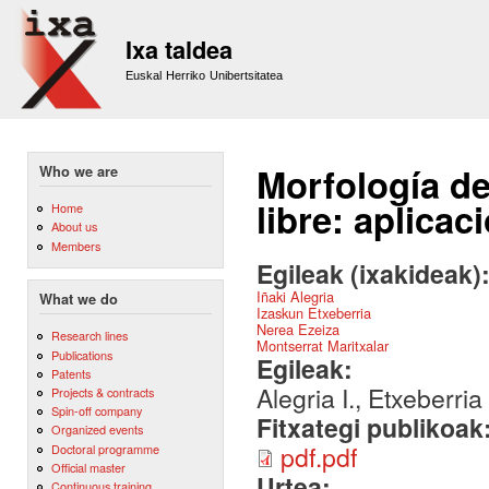
Sk
m
Ixa taldea
co
Euskal Herriko Unibertsitatea
Morfología de
Who we are
libre: aplicac
Home
About us
Members
Egileak (ixakideak)
Iñaki Alegria
What we do
Izaskun Etxeberria
Nerea Ezeiza
Research lines
Montserrat Maritxalar
Publications
Egileak:
Patents
Alegria I., Etxeberria
Projects & contracts
Spin-off company
Fitxategi publikoak
Organized events
pdf.pdf
Doctoral programme
Official master
Urtea:
Continuous training