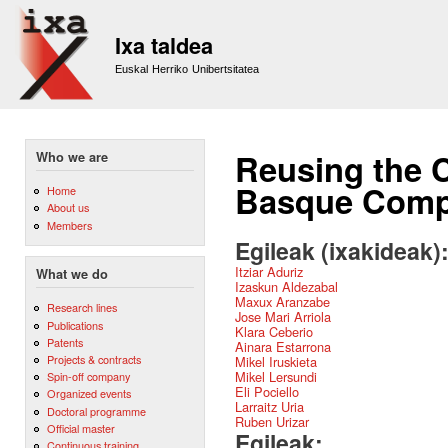
Sk
m
Ixa taldea
co
Euskal Herriko Unibertsitatea
Reusing the 
Who we are
Basque Compl
Home
About us
Members
Egileak (ixakideak)
Itziar Aduriz
What we do
Izaskun Aldezabal
Maxux Aranzabe
Research lines
Jose Mari Arriola
Publications
Klara Ceberio
Patents
Ainara Estarrona
Projects & contracts
Mikel Iruskieta
Mikel Lersundi
Spin-off company
Eli Pociello
Organized events
Larraitz Uria
Doctoral programme
Ruben Urizar
Official master
Egileak:
Continuous training