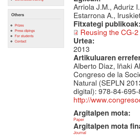
Arriola J.M., Aduriz 
Estarrona A., Iruskiet
Others
Fitxategi publikoak
Prizes
Reusing the CG-2
Press clipings
For students
Urtea:
Contact
2013
Artikuluaren errefe
Alberto Diaz, Iñaki Al
Congreso de la Soci
Natural (SEPLN 2013
digital): 978-84-69
http://www.congreso
Argitalpen mota:
Paper
Argitalpen mota fin
Journal