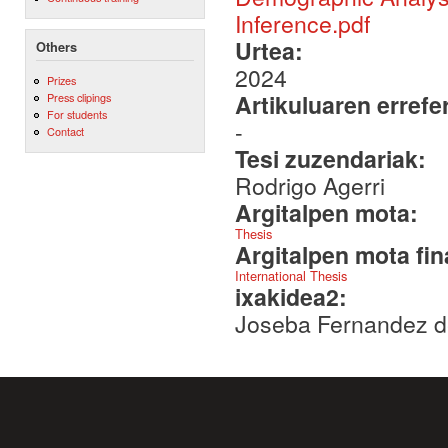
Inference.pdf
Urtea:
Others
2024
Prizes
Artikuluaren errefe
Press clipings
For students
-
Contact
Tesi zuzendariak:
Rodrigo Agerri
Argitalpen mota:
Thesis
Argitalpen mota fin
International Thesis
ixakidea2:
Joseba Fernandez 