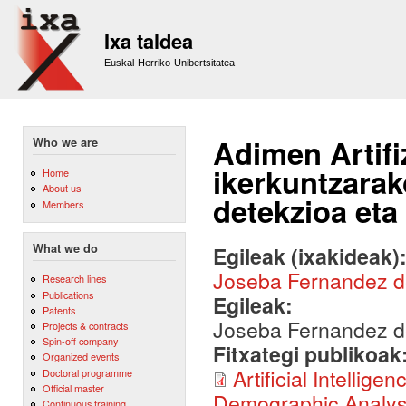
Sk
m
Ixa taldea
co
Euskal Herriko Unibertsitatea
Adimen Artifi
Who we are
ikerkuntzarak
Home
About us
detekzioa eta 
Members
What we do
Egileak (ixakideak)
Joseba Fernandez 
Research lines
Publications
Egileak:
Patents
Joseba Fernandez 
Projects & contracts
Spin-off company
Fitxategi publikoak
Organized events
Artificial Intelli
Doctoral programme
Official master
Demographic Analysis
Continuous training