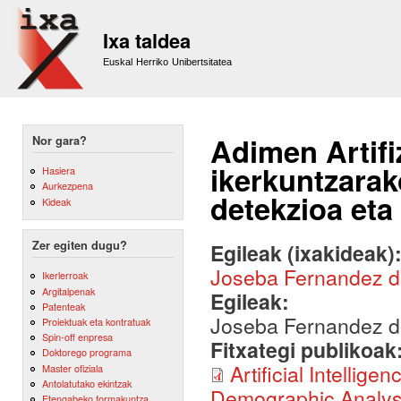
Sk
m
Ixa taldea
co
Euskal Herriko Unibertsitatea
Adimen Artifi
Nor gara?
ikerkuntzarak
Hasiera
Aurkezpena
detekzioa eta 
Kideak
Zer egiten dugu?
Egileak (ixakideak)
Joseba Fernandez 
Ikerlerroak
Argitalpenak
Egileak:
Patenteak
Joseba Fernandez 
Proiektuak eta kontratuak
Spin-off enpresa
Fitxategi publikoak
Doktorego programa
Artificial Intelli
Master ofiziala
Antolatutako ekintzak
Demographic Analysis
Etengabeko formakuntza