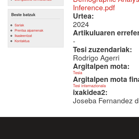
Inference.pdf
Urtea:
Beste batzuk
2024
Sariak
Artikuluaren errefe
Prentsa aipamenak
Ikasleentzat
-
Kontaktua
Tesi zuzendariak:
Rodrigo Agerri
Argitalpen mota:
Tesia
Argitalpen mota fin
Tesi internazionala
ixakidea2:
Joseba Fernandez 