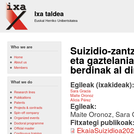
Sk
m
Ixa taldea
co
Euskal Herriko Unibertsitatea
Suizidio-zant
Who we are
eta gaztelani
Home
About us
berdinak al d
Members
What we do
Egileak (ixakideak)
Sara Gracia
Research lines
Maite Oronoz
Publications
Alicia Pérez
Patents
Egileak:
Projects & contracts
Maite Oronoz, Sara G
Spin-off company
Organized events
Fitxategi publikoak
Doctoral programme
EkaiaSuizidioa202
Official master
Continuous training