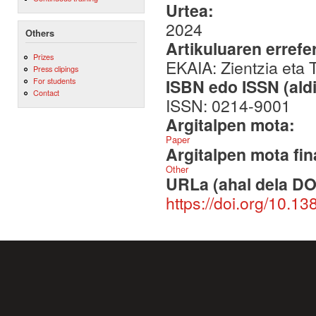
Urtea:
2024
Others
Artikuluaren errefe
Prizes
EKAIA: Zientzia eta 
Press clipings
ISBN edo ISSN (aldi
For students
Contact
ISSN: 0214-9001
Argitalpen mota:
Paper
Argitalpen mota fin
Other
URLa (ahal dela DO
https://doi.org/10.1