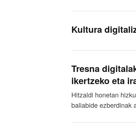
Kultura digital
Tresna digitala
ikertzeko eta i
Hitzaldi honetan hizku
baliabide ezberdinak 