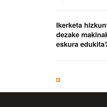
Ikerketa hizkun
dezake makinak
eskura edukita
Pages