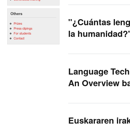
Others
"¿Cuántas leng
Prizes
Press clipings
la humanidad?
For students
Contact
Language Tech
An Overview b
Euskararen ira