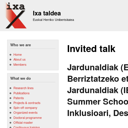
Sk
m
Ixa taldea
co
Euskal Herriko Unibertsitatea
Invited talk
Who we are
Home
About us
Jardunaldiak 
Members
Berriztatzeko e
What we do
Jardunaldiak 
Research lines
Publications
Summer School 
Patents
Projects & contracts
Spin-off company
Inklusioari, De
Organized events
Doctoral programme
Official master
Continuous training