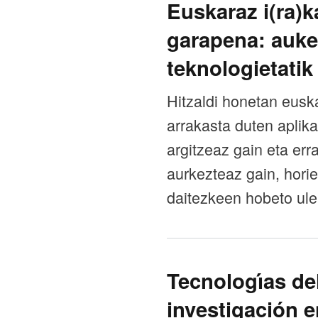
Euskaraz i(ra)k
garapena: auke
teknologietatik
Hitzaldi honetan euska
arrakasta duten aplik
argitzeaz gain eta er
aurkezteaz gain, horie
daitezkeen hobeto ule
Tecnologı́as de
investigación