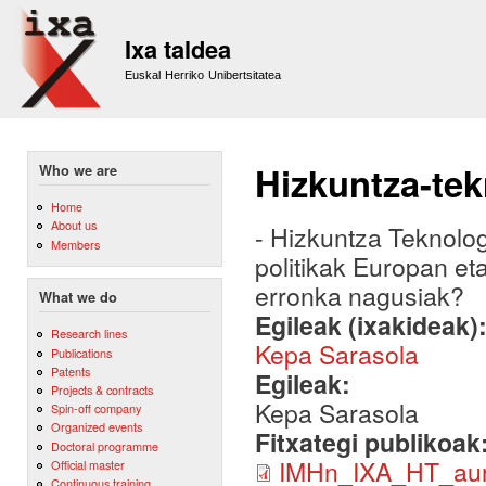
Sk
m
Ixa taldea
co
Euskal Herriko Unibertsitatea
Hizkuntza-tek
Who we are
Home
About us
- Hizkuntza Teknolog
Members
politikak Europan et
erronka nagusiak?
What we do
Egileak (ixakideak)
Research lines
Kepa Sarasola
Publications
Patents
Egileak:
Projects & contracts
Kepa Sarasola
Spin-off company
Organized events
Fitxategi publikoak
Doctoral programme
IMHn_IXA_HT_aur
Official master
Continuous training