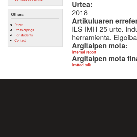
Urtea:
2018
Others
Artikuluaren errefe
Prizes
ILS-IMH 25 urte. Ind
Press clipings
herramienta. Elgoiba
For students
Contact
Argitalpen mota:
Internal report
Argitalpen mota fin
Invited talk